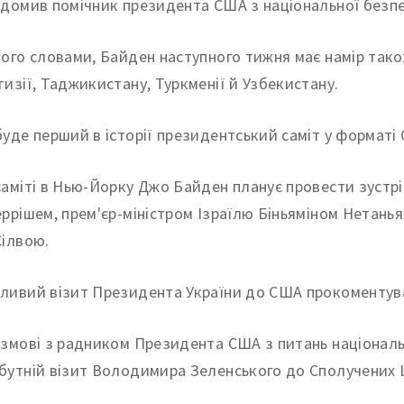
ідомив помічник президента США з національної безп
його словами, Байден наступного тижня має намір тако
гизії, Таджикистану, Туркменії й Узбекистану.
буде перший в історії президентський саміт у форматі 
саміті в Нью-Йорку Джо Байден планує провести зустр
еррішем, прем'єр-міністром Ізраїлю Біньяміном Нетанья
Сілвою.
ливий візит Президента України до США прокоментува
озмові з радником Президента США з питань націонал
бутній візит Володимира Зеленського до Сполучених 