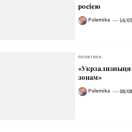
росією
Polemika
16/0
ПОЛИТИКА
«Укрзализныця
зонам»
Polemika
08/0