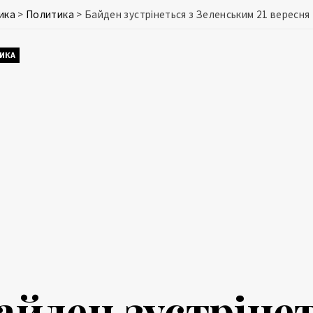
ика
>
Политика
>
Байден зустрінеться з Зеленським 21 вересня
ИКА
айден зустрінет