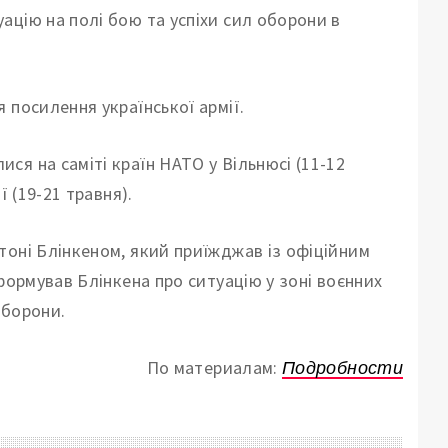
цію на полі бою та успіхи сил оборони в
 посилення української армії.
я на саміті країн НАТО у Вільнюсі (11-12
 (19-21 травня).
тоні Блінкеном, який приїжджав із офіційним
формував Блінкена про ситуацію у зоні воєнних
оборони.
По материалам:
Подробности