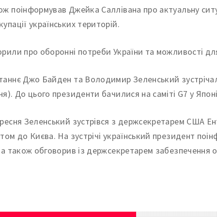
ож поінформував Джейка Саллівана про актуальну ситуа
купації українських територій.
орили про оборонні потреби України та можливості для
таннє Джо Байден та Володимир Зеленський зустрічалис
ня). До цього президенти бачилися на саміті G7 у Японії
ересня Зеленський зустрівся з держсекретарем США Ен
итом до Києва. На зустрічі український президент поін
, а також обговорив із держсекретарем забезпечення 