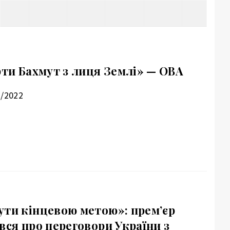
рти Бахмут з лиця Землі» — ОВА
1/2022
ути кінцевою метою»: прем’єр
вся про переговори України з