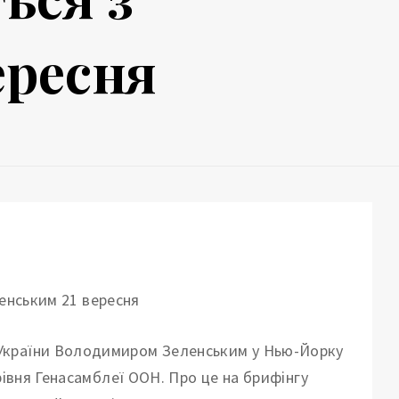
ересня
України Володимиром Зеленським у Нью-Йорку
рівня Генасамблеї ООН. Про це на брифінгу