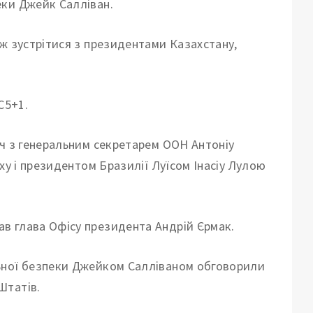
еки Джейк Салліван.
ж зустрітися з президентами Казахстану,
С5+1.
іч з генеральним секретарем ООН Антоніу
ху і президентом Бразилії Луїсом Інасіу Лулою
в глава Офісу президента Андрій Єрмак.
ьної безпеки Джейком Салліваном обговорили
Штатів.