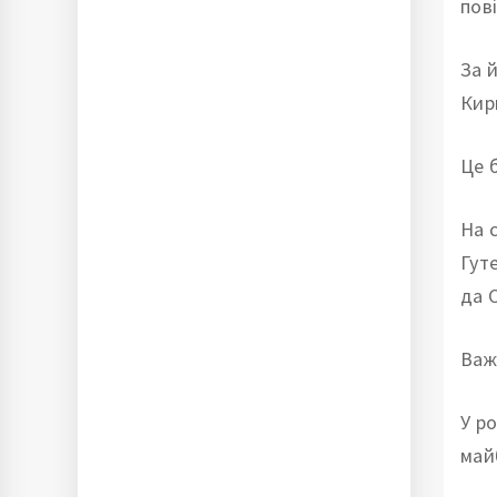
пов
За 
Кир
Це 
На 
Гут
да 
Важ
У р
май