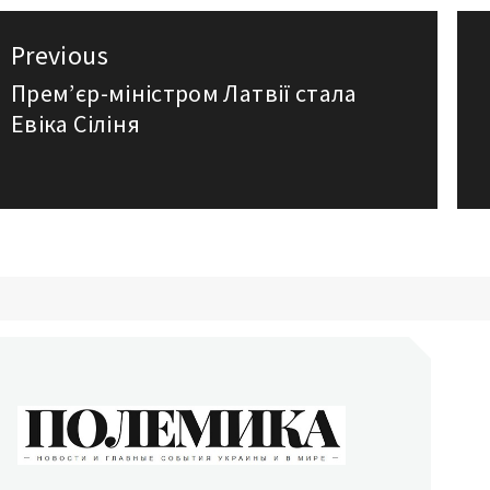
авигация
Previous
о
Прем’єр-міністром Латвії стала
Previous
Евіка Сіліня
post:
аписям