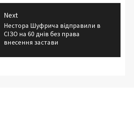
Next
Нестора Шуфрича відправили в
Next
СІЗО на 60 днів без права
post:
внесення застави