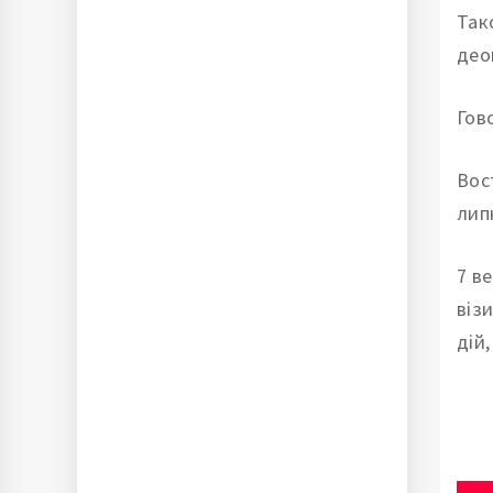
Так
део
Гов
Вос
лип
7 в
віз
дій