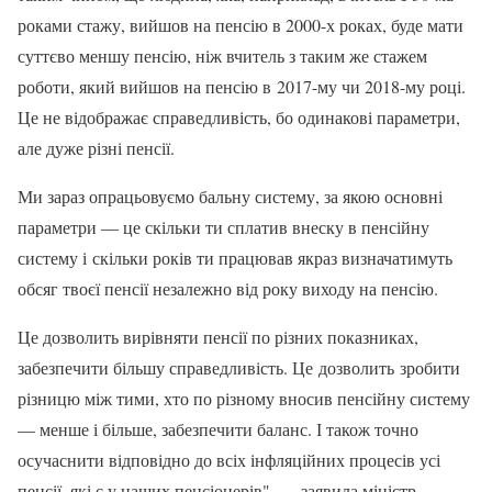
роками стажу, вийшов на пенсію в 2000-х роках, буде мати
суттєво меншу пенсію, ніж вчитель з таким же стажем
роботи, який вийшов на пенсію в 2017-му чи 2018-му році.
Це не відображає справедливість, бо одинакові параметри,
але дуже різні пенсії.
Ми зараз опрацьовуємо бальну систему, за якою основні
параметри — це скільки ти сплатив внеску в пенсійну
систему і скільки років ти працював якраз визначатимуть
обсяг твоєї пенсії незалежно від року виходу на пенсію.
Це дозволить вирівняти пенсії по різних показниках,
забезпечити більшу справедливість. Це дозволить зробити
різницю між тими, хто по різному вносив пенсійну систему
— менше і більше, забезпечити баланс. І також точно
осучаснити відповідно до всіх інфляційних процесів усі
пенсії, які є у наших пенсіонерів", — заявила міністр.