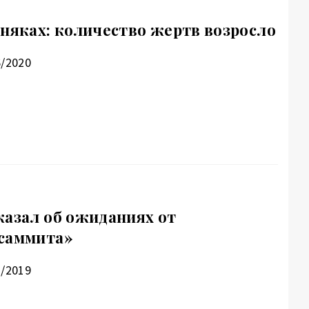
зняках: количество жертв возросло
6/2020
казал об ожиданиях от
 саммита»
1/2019