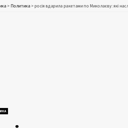
ика
>
Политика
>
росія вдарила ракетами по Миколаєву: які нас
ИКА