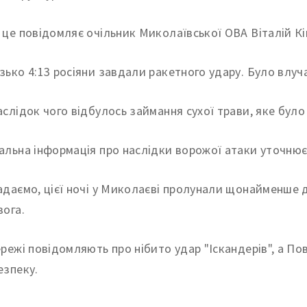
 це повідомляє очільник Миколаївської ОВА Віталій Кі
зько 4:13 росіяни завдали ракетного удару. Було влуча
аслідок чого відбулось займання сухої трави, яке було 
альна інформація про наслідки ворожої атаки уточнює
адаємо, цієї ночі у Миколаєві пролунали щонайменше д
вога.
ережі повідомляють про нібито удар "Іскандерів", а П
езпеку.