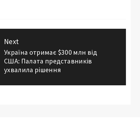
Next
Україна отримає $300 млн від
Next
США: Палата представників
post:
ухвалила рішення