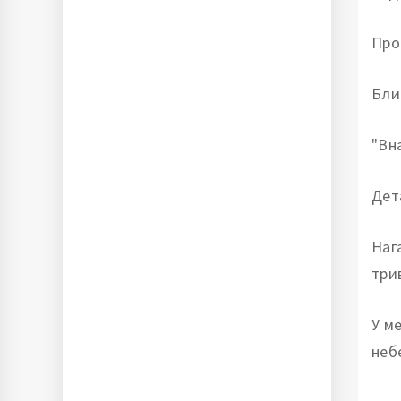
Про
Бли
"Вн
Дет
Наг
три
У м
неб