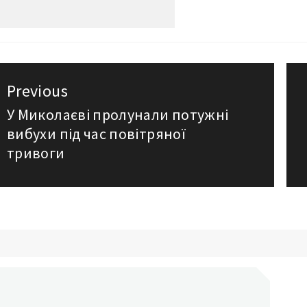
авигация
Previous
о
У Миколаєві пролунали потужні
Previous
вибухи під час повітряної
post:
аписям
тривоги