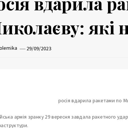
осія вдарила р
иколаєву: які 
olemika
29/09/2023
ійська армія зранку 29 вересня завдала ракетного уда
раструктури.