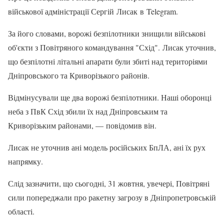
військової адміністрації Сергій Лисак в Telegram.
За його словами, ворожі безпілотники знищили військові
об'єкти з Повітряного командування "Схід". Лисак уточнив,
що безпілотні літальні апарати були збиті над територіями
Дніпровського та Криворізького районів.
Відмінусували ще два ворожі безпілотники. Наші оборонці
неба з ПвК Схід збили їх над Дніпровським та
Криворізьким районами, — повідомив він.
Лисак не уточнив ані модель російських БпЛА, ані їх рух
напрямку.
Слід зазначити, що сьогодні, 31 жовтня, увечері, Повітряні
сили попереджали про ракетну загрозу в Дніпропетровській
області.