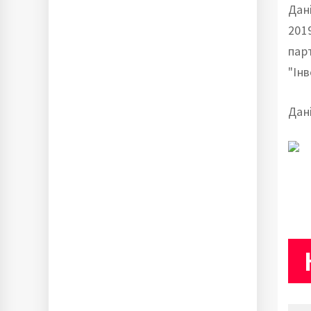
Дан
201
пар
"Ін
Дан