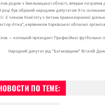
ілов родом з Хмельницької області, вперше потрапив д
9 році був обраний народним депутатом 9-го скликання
тії. Є членом Комітету з питань правоохоронної діяль
вестор-Атіка", керівником Харківської обласної організ
ілов — колишній президент Професійної футбольної лі
НОВОСТИ ПО ТЕМЕ: