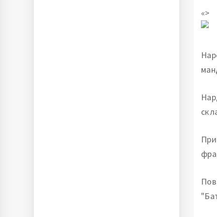
«>
Нар
ман
Нар
скл
При
фра
Пов
"Ба