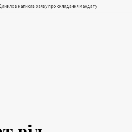
 Данилов написав заяву про складання мандату
т від