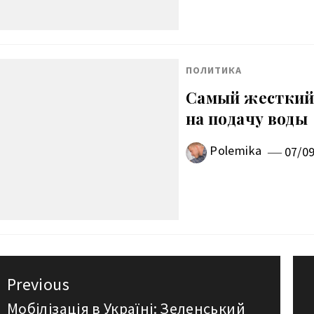
ПОЛИТИКА
Самый жесткий 
на подачу воды
Polemika
07/0
авигация
Previous
о
Мобілізація в Україні: Зеленський
Previous