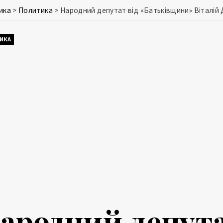
ика
>
Политика
>
Народний депутат від «Батьківщини» Віталій
ИКА
ародний депута