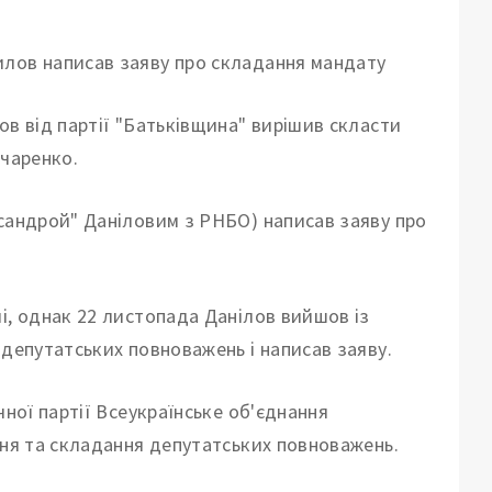
ов від партії "Батьківщина" вирішив скласти
нчаренко.
ссандрой" Даніловим з РНБО) написав заяву про
і, однак 22 листопада Данілов вийшов із
 депутатських повноважень і написав заяву.
чної партії Всеукраїнське об'єднання
ння та складання депутатських повноважень.