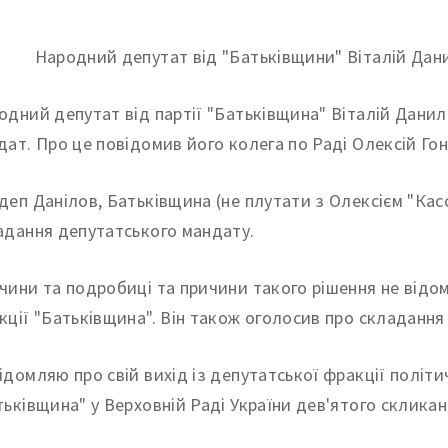
одний депутат від партії "Батьківщина" Віталій Данил
дат. Про це повідомив його колега по Раді Олексій Го
деп Данілов, Батьківщина (не плутати з Олексієм "Ка
адання депутатського мандату.
чини та подробиці та причини такого рішення не відом
кції "Батьківщина". Він також оголосив про складання
ідомляю про свій вихід із депутатської фракції політи
тьківщина" у Верховній Раді України дев'ятого склика