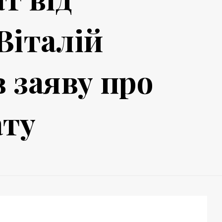
Віталій
 заяву про
ату