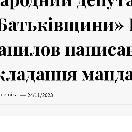
Батьківщини» 
анилов написав
кладання манд
olemika
24/11/2023