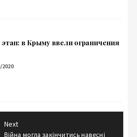
этап: в Крыму ввели ограничения
9/2020
Next
Війна могла закінчитись навесні
Next