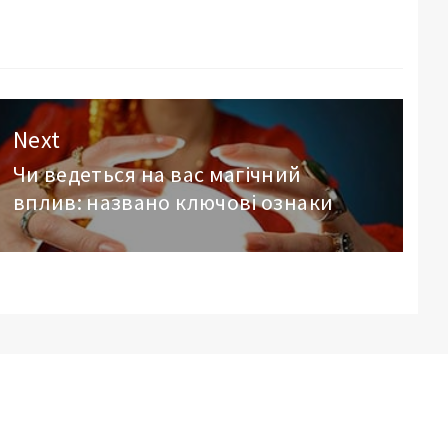
Next
Чи ведеться на вас магічний
Next
вплив: названо ключові ознаки
post: