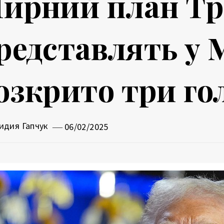
ирний план Т
редставлять у 
озкрито три го
идия Гапчук
06/02/2025