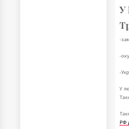
У
Т
-за
-ок
-Ук
У л
Так
Так
РФ 