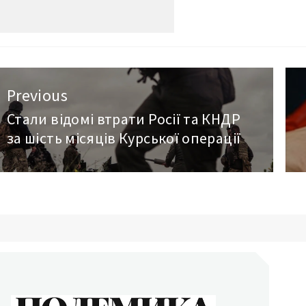
авигация
Previous
о
Стали відомі втрати Росії та КНДР
Previous
за шість місяців Курської операції
post:
аписям