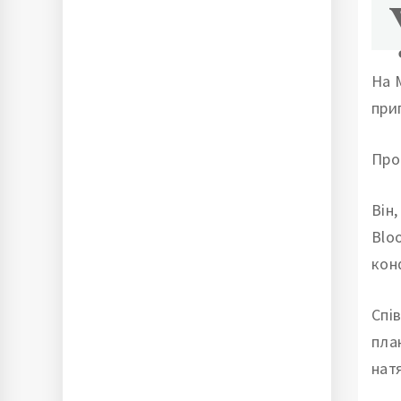
На 
при
Про
Він
Blo
кон
Спі
пла
нат