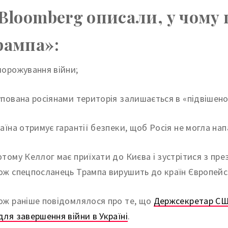
 Bloomberg описали, у чому
рампа»:
морожування війни;
упована росіянами територія залишається в «підвішено
раїна отримує гарантії безпеки, щоб Росія не могла нап
ютому Келлог має приїхати до Києва і зустрітися з п
ож спецпосланець Трампа вирушить до країн Європейс
ож раніше повідомлялося про те, що
Держсекретар США
для завершення війни в Україні
.