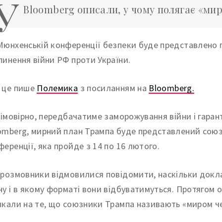
У
Bloomberg описали, у чому полягає «ми
Мюнхенській конференції безпеки буде представлено
пинення війни РФ проти України.
 це пише
Полемика
з посиланням на
Bloomberg.
, імовірно, передбачатиме заморожування війни і гаран
omberg, мирний план Трампа буде представлений сою
ференції, яка пройде з 14 по 16 лютого.
врозмовники відмовилися повідомити, наскільки докла
ну і в якому форматі вони відбуватимуться. Протягом о
якали на те, що союзники Трампа називають «миром че