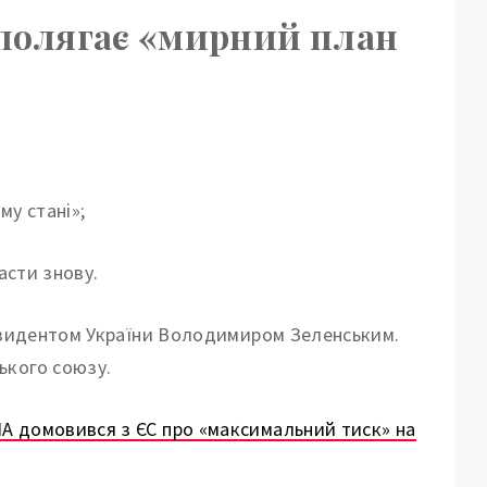
 полягає «мирний план
му стані»;
асти знову.
резидентом України Володимиром Зеленським.
ького союзу.
 домовився з ЄС про «максимальний тиск» на