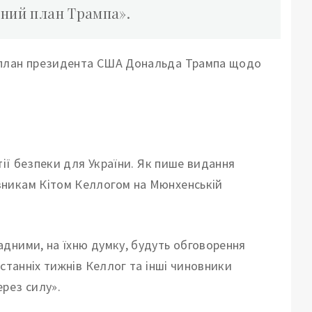
рний план Трампа».
 план президента США Дональда Трампа щодо
тії безпеки для України. Як пише видання
зникам Кітом Келлогом на Мюнхенській
дними, на їхню думку, будуть обговорення
станніх тижнів Келлог та інші чиновники
рез силу».