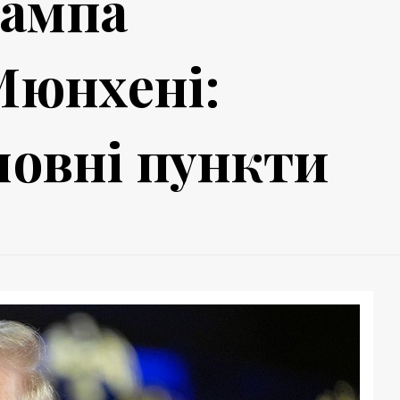
рампа
Мюнхені:
ловні пункти