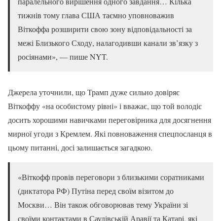
паралельного вирішення одного завдання… Кілька
тижнів тому глава США таємно уповноважив
Віткоффа розширити свою зону відповідальності за
межі Близького Сходу, налагодивши канали зв’язку з
росіянами», — пише NYT.
Джерела уточнили, що Трамп дуже сильно довіряє
Віткоффу «на особистому рівні» і вважає, що той володіє
досить хорошими навичками переговірника для досягнення
мирної угоди з Кремлем. Які повноваження спецпосланця в
цьому питанні, досі залишається загадкою.
«Віткофф провів переговори з близькими соратниками
(диктатора РФ) Путіна перед своїм візитом до
Москви… Він також обговорював тему України зі
своїми контактами в Саудівській Аравії та Катарі, які