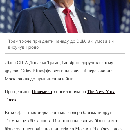
Трамп хоче приєднати Канаду до США: які умови він
висунув Трюдо
Лідер США Дональд Трамп, імовірно, доручив своєму
другові Стіву Віткоффу вести паралельні переговори з
Москвою щодо припинення війни.
Про це пише
Полемика
з посиланням на
The New York
Times.
Віткофф — нью-йоркський мільярдер і близький друг
Трампа ще з 80-х років. 11 лютого на своєму бізнес-джеті
бізнесмен несподівано прилетів до Москви. Як з’ясувалося