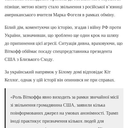
пізніше, метою візиту стало звільнення з російської в’язниці
американського вчителя Марка Фогеля в рамках обміну.
Білий дім, коментуючи цю історію, згадав і війну РФ проти
України, зазначивши, що зроблено ще один крок на шляху
до припинення цієї агресії. Ситуація дивна, враховуючи, що
Віткофф обіймає посаду спецпредставника президента
США з Близького Сходу.
За український напрямок у Білому домі відповідає Кіт
Келлог, однак у цій історії він опинився не при справах.
«Роль Віткоффа явно виходить за рамки звичайної місії
зі звільнення громадянина США, заявили кілька
поінформованих джерел на умовах анонімності. Трамп
іноді практикує призначення кількох людей для