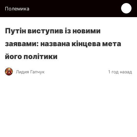
Полемика
Путін виступив із новими
заявами: названа кінцева мета
його політики
Лидия Гапчук
1 год назад