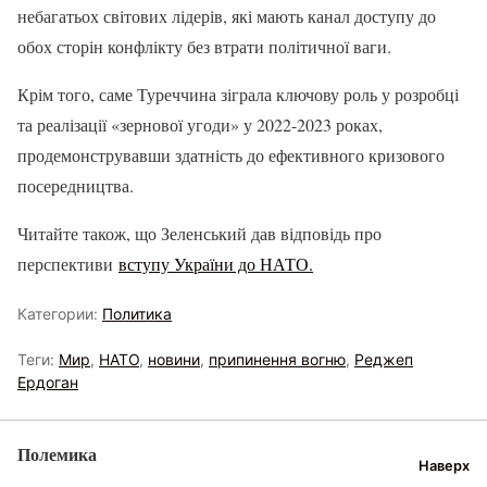
небагатьох світових лідерів, які мають канал доступу до
обох сторін конфлікту без втрати політичної ваги.
Крім того, саме Туреччина зіграла ключову роль у розробці
та реалізації «зернової угоди» у 2022-2023 роках,
продемонструвавши здатність до ефективного кризового
посередництва.
Читайте також, що Зеленський дав відповідь про
перспективи
вступу України до НАТО.
Категории:
Политика
Теги:
Мир
,
НАТО
,
новини
,
припинення вогню
,
Реджеп
Ердоган
Полемика
Наверх