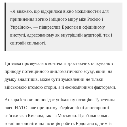
«Я вважаю, що відкрилося вікно можливостей для
припинення вогню і міцного миру між Росією і
Україною», — підкреслив Ердоган в офіційному
виступі, адресованому як внутрішній аудиторії, так і
світовій спільноті.
Ця заява прозвучала в контексті зростаючих очікувань з
приводу потенційного дипломатичного зсуву, який, на
думку аналітиків, може бути зумовлений не тільки
військовою втомою сторін, а й економічними факторами.
Анкара історично посідає унікальну позицію: Туреччина —
член НАТО, але при цьому зберігає тісні двосторонні
зв’язки як з Києвом, так і з Москвою. Ця збалансована
зовнішньополітична позиція робить Ердогана одним із