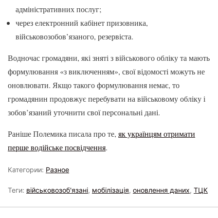
адміністративних послуг;
через електронний кабінет призовника,
військовозобов’язаного, резервіста.
Водночас громадяни, які зняті з військового обліку та мають
формулювання «з виключенням», свої відомості можуть не
оновлювати. Якщо такого формулювання немає, то
громадянин продовжує перебувати на військовому обліку і
зобов’язаний уточнити свої персональні дані.
Раніше Полемика писала про те,
як українцям отримати
перше водійське посвідчення
.
Категории:
Разное
Теги:
військовозоб'язані
,
мобілізація
,
оновлення даних
,
ТЦК