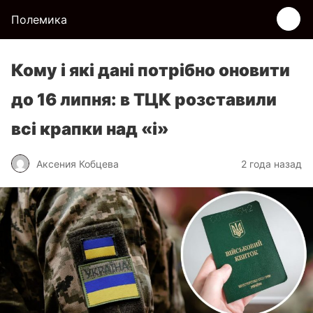
Полемика
Кому і які дані потрібно оновити
до 16 липня: в ТЦК розставили
всі крапки над «і»
Аксения Кобцева
2 года назад