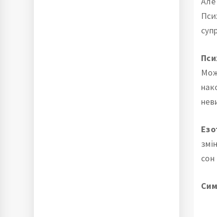
Але
Пси
суп
Пси
Мож
нак
нев
Езо
змі
сон
Сим