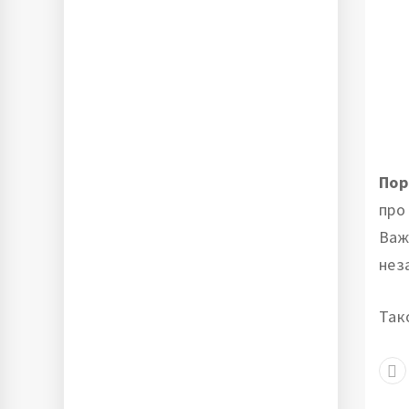
Пор
про
Важ
нез
Так