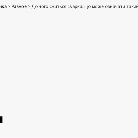
ика
>
Разное
>
До чого сниться сварка: що може означати таки
Е