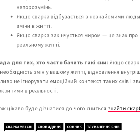
непорозумінь.
Якщо сварка відбувається з незнайомими людьм
зміни в житті.
Якщо сварка закінчується миром — це знак про 
реальному житті.
ада для тих, хто часто бачить такі сни:
Якщо сварки
 необхідність змін у вашому житті, відновлення внутріш
ливо не ігнорувати емоційний контекст таких снів і зв
акритими в реальності.
ож цікаво буде дізнатися до чого сниться
знайти скар
СВАРКА УВІ СНІ
СНОВИДІННЯ
СОННИК
ТЛУМАЧЕННЯ СНІВ