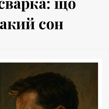
 сварка: що
акий сон