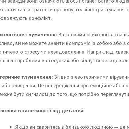
 чи завжди вони означають щось погане? Багато людей
хологи та екстрасенси пропонують різні трактування та
роводжують конфлікт.
хологічне тлумачення:
За словами психологів, сварка
ливо, ви не можете знайти компроміс із собою або з
опиченого стресу чи незадоволення. Наприклад, сварка
ирішені проблеми в стосунках або відчуття незадоволе
теричне тлумачення:
Згідно з езотеричними віруванн
н або очищення. Це попередження про емоційне або фі
 може бути сигналом до того, що потрібно переглянути
воліка в залежності від деталей:
Якщо ви сваритесь з близькою людиною — це 