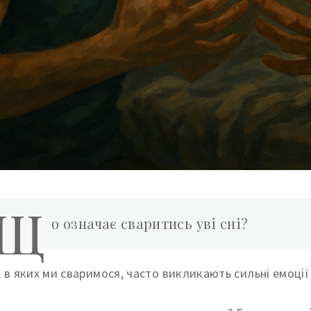
Щ
о означає сваритись уві сні?
, в яких ми сваримося, часто викликають сильні емоці