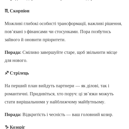
♏
Скорпіон
Можливі глибокі особисті трансформації, важливі рішення,
пов’язані з фінансами чи стосунками. Пора позбутись
зайвого й оновити пріоритети.
Порада:
Сміливо завершуйте старе, щоб звільнити місце
для нового.
♐
Стрілець
На перший план вийдуть партнери — як ділові, так і
романтичні. Придивіться, хто поруч: ці зв’язки можуть
стати вирішальними у найближчому майбутньому.
Порада:
Відкритість і чесність — ваш головний козир.
♑
Козоріг