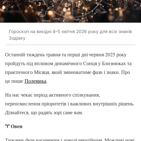
Гороскоп на вихідні 4–5 квітня 2026 року для всіх знаків
Зодіаку
Останній тиждень травня та перші дні червня 2025 року
пройдуть під впливом динамічного Сонця у Близнюках та
практичного Місяця, який змінюватиме фази і знаки. Про
це пише
Полемика
.
На нас чекає період активного спілкування,
переосмислення пріоритетів і важливих внутрішніх рішень.
Дізнайтеся, що радять зорі саме вам.
♈
Овен
Тиждень буде насиченим і доволі емоційним. Можливі нові