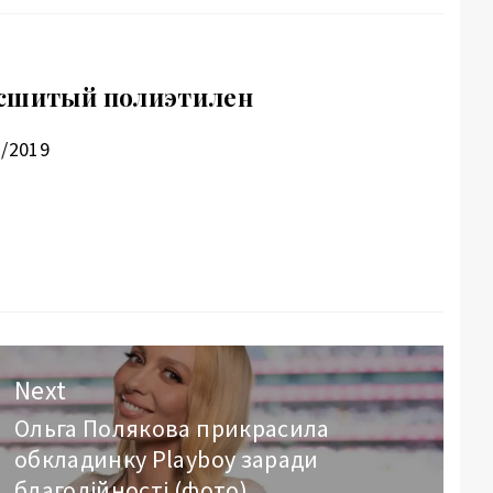
 сшитый полиэтилен
2/2019
Next
Ольга Полякова прикрасила
Next
обкладинку Playboy заради
post:
благодійності (фото)