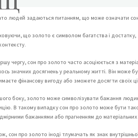
ато людей задаються питанням, що може означати со
ховуючи, що золото є символом багатства і достатку,
 контексту.
ершу чергу, сон про золото часто асоціюється з матер
хось значних досягнень у реальному житті. Він може 
имаєте фінансову вигоду або зможете досягти своїх ці
ншого боку, золото може символізувати бажання людин
ицію. В такому випадку сон про золото може бути так
адмірними бажаннями або прагненням до матеріальних 
ож, сон про золото іноді тлумачать як знак внутрішньої