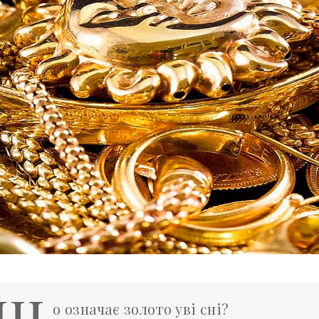
Щ
о означає золото уві сні?