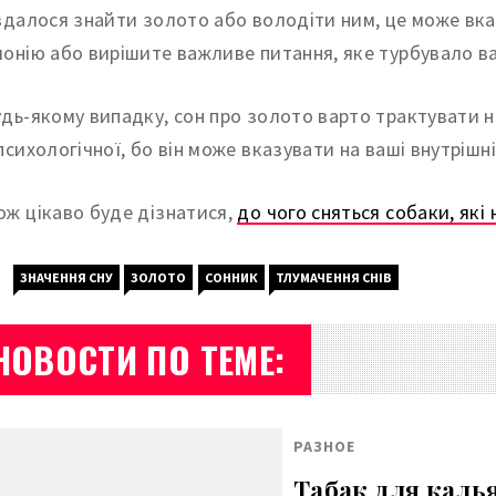
 вдалося знайти золото або володіти ним, це може вка
монію або вирішите важливе питання, яке турбувало ва
удь-якому випадку, сон про золото варто трактувати не
 психологічної, бо він може вказувати на ваші внутрішні
ож цікаво буде дізнатися,
до чого сняться собаки, які
ЗНАЧЕННЯ СНУ
ЗОЛОТО
СОННИК
ТЛУМАЧЕННЯ СНІВ
НОВОСТИ ПО ТЕМЕ:
РАЗНОЕ
Табак для каль