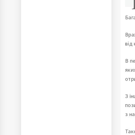
Баг
Вра
від
В п
яки
отр
З і
поз
з н
Так