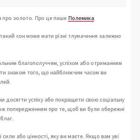
н про золото. Про це пише
Полемика
.
 такий сон може мати різні тлумачення залежно
іальним благополуччям, успіхом або отриманням
бути знаком того, що найближчим часом ви
лей.
и досягти успіху або покращити свою соціальну
ож попередженням про те, щоб ви були обережні
благ.
 сили або цінності, яку ви маєте. Якщо вам уві