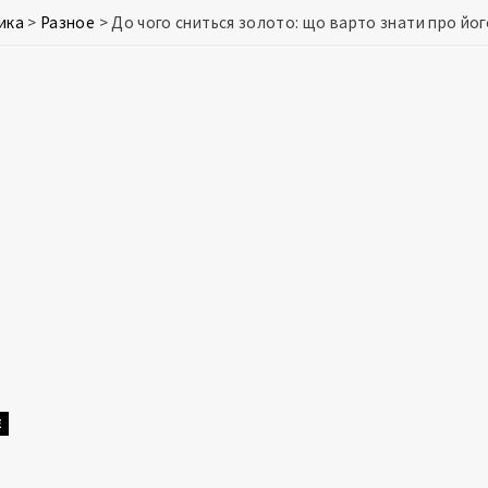
ика
>
Разное
>
До чого сниться золото: що варто знати про йог
Е