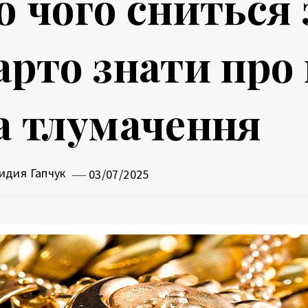
о чого сниться
арто знати про
а тлумачення
идия Гапчук
03/07/2025