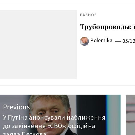
РАЗНОЕ
Трубопроводы:
Polemika
05/1
авигация
Previous
о
У Путіна анонсували наближення
Previous
до закінчення «СВО»: офіційна
post:
аписям
заява Пєскова