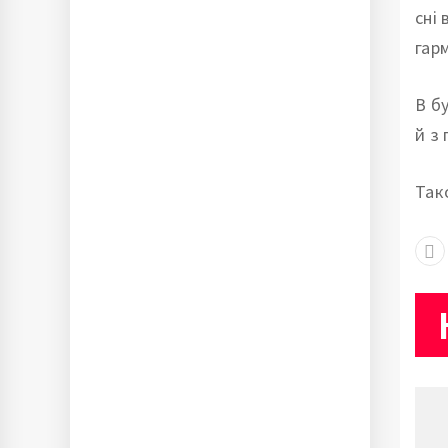
сні
гар
В б
й з
Так