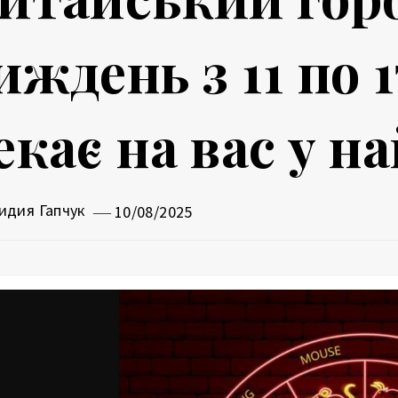
иждень з 11 по 
екає на вас у н
идия Гапчук
10/08/2025