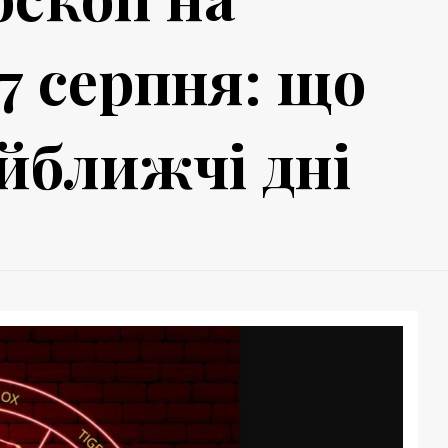
17 серпня: що
айближчі дні