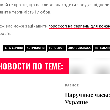
увайте про те, що важливо знаходити час для відпочин
явите терпимість і любов.
ож вас може зацікавити
гороскоп на серпень для кожн
ров’я.
11-17 СЕРПНЯ
АСТРОЛОГІЯ
ГОРОСКОП
ЗНАКИ ЗОДІАКА
ПЕРЕДБАЧ
НОВОСТИ ПО ТЕМЕ:
РАЗНОЕ
Наручные часы:
Украине