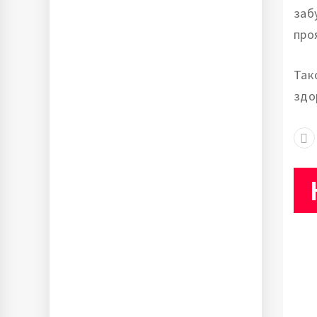
заб
про
Так
здо