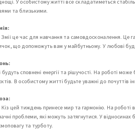
днощі. У особистому житті все складатиметься стабіль
зями та близькими.
мія:
 Змії це час для навчання та самовдосконалення. Це г
ичок, що допоможуть вам у майбутньому. У любові буде
Конь:
і будуть сповнені енергії та рішучості. На роботі може
єктів. В особистому житті будьте уважні до почуттів і
Коза:
 Кіз цей тиждень принесе мир та гармонію. На роботі 
начні проблеми, які можуть затягнутися. У відносинах 
ємоповагу та турботу.