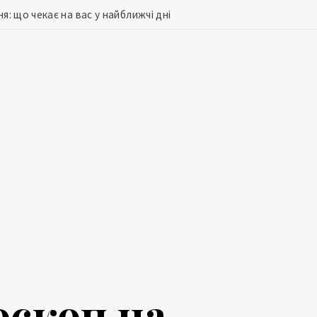
я: що чекає на вас у найближчі дні
оскоп на