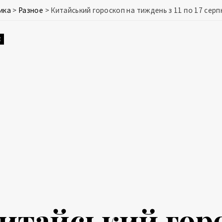
ика
>
Разное
>
Китайський гороскоп на тиждень з 11 по 17 серпн
Е
итайський гор