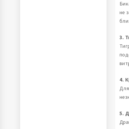
Бик
не 
бли
3. Т
Тиг
под
вит
4. 
Для
нез
5. 
Дра