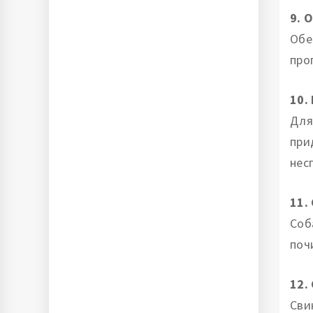
9. 
Обе
про
10.
Для
при
нес
11.
Соб
поч
12.
Сви