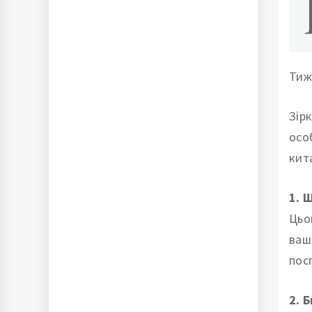
Тиж
Зір
осо
кит
1. 
Цьо
ваш
пос
2. Б