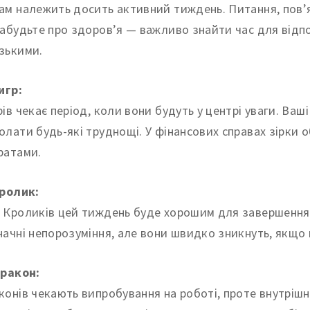
ам належить досить активний тиждень. Питання, пов’яз
забудьте про здоров’я — важливо знайти час для відпо
зькими.
игр:
рів чекає період, коли вони будуть у центрі уваги. Ваш
олати будь-які труднощі. У фінансових справах зірки о
ратами.
Кролик:
 Кроликів цей тиждень буде хорошим для завершення 
начні непорозуміння, але вони швидко зникнуть, якщо 
Дракон:
конів чекають випробування на роботі, проте внутрішн