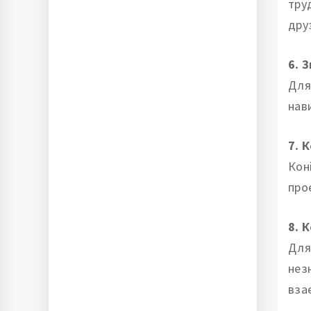
тру
дру
6. З
Для
нав
7. 
Кон
про
8. 
Для
нез
вза