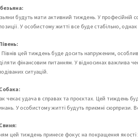
Обезьяна:
зьяни будуть мати активний тиждень. У професійній с
позиції. У особистому житті все буде стабільно, однак
 Півень:
 Півнів цей тиждень буде досить напруженим, особливо
діляти фінансовим питанням. У відносинах важлива чесн
подіваних ситуацій.
 Собака:
ак чекає удача в справах та проєктах. Цей тиждень б
инань. У особистому житті будуть приємні сюрпризи. В
 Свиня:
ням цей тиждень принесе фокус на покращення якості жи