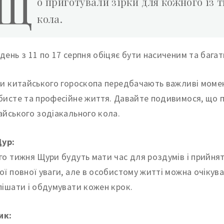
Щ
о приготували зірки для кожного із 
кола.
день з 11 по 17 серпня обіцяє бути насиченим та багат
ки китайського гороскопа передбачають важливі момен
бисте та професійне життя. Давайте подивимося, що п
айського зодіакального кола.
Щур:
го тижня Щури будуть мати час для роздумів і прийня
ої повної уваги, але в особистому житті можна очікува
пішати і обдумувати кожен крок.
ик: