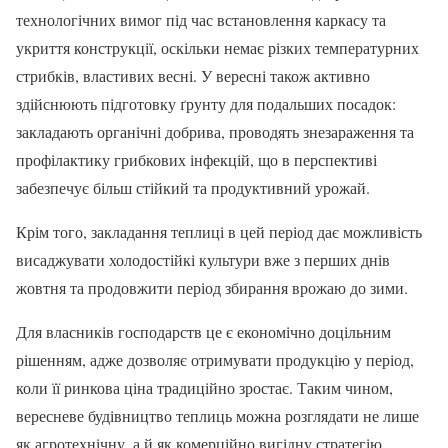
технологічних вимог під час встановлення каркасу та
укриття конструкції, оскільки немає різких температурних
стрибків, властивих весні. У вересні також активно
здійснюють підготовку ґрунту для подальших посадок:
закладають органічні добрива, проводять знезараження та
профілактику грибкових інфекцій, що в перспективі
забезпечує більш стійкий та продуктивний урожай.
Крім того, закладання теплиці в цей період дає можливість
висаджувати холодостійкі культури вже з перших днів
жовтня та продовжити період збирання врожаю до зими.
Для власників господарств це є економічно доцільним
рішенням, адже дозволяє отримувати продукцію у період,
коли її ринкова ціна традиційно зростає. Таким чином,
вересневе будівництво теплиць можна розглядати не лише
як агротехнічну, а й як комерційно вигідну стратегію.