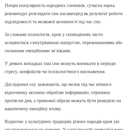
Попри популярність народних сонників, сучасна наука
рекомендує розглядати сни насамперед як результат роботи
підсвідомості та мозкової активності під час сну.
За словами психологів, кров у сновидіннях часто
асоціюється з внутрішньою напругою, переживаннями або
сильними емоційними зв’язками.
У деяких випадках такі сни можуть виникати в періоди
стресу, конфліктів чи психологічного виснаження.
Дослідники сну зазначають, що мозок під час нічного
відпочинку активно обробляє інформацію, отриману
протягом дня, а тривожні образи можуть бути реакцією на
накопичену емоційну втому.
Водночас у культурних традиціях різних народів кров уві
сні трактувалася по-різному. У слов’янській символіці вона