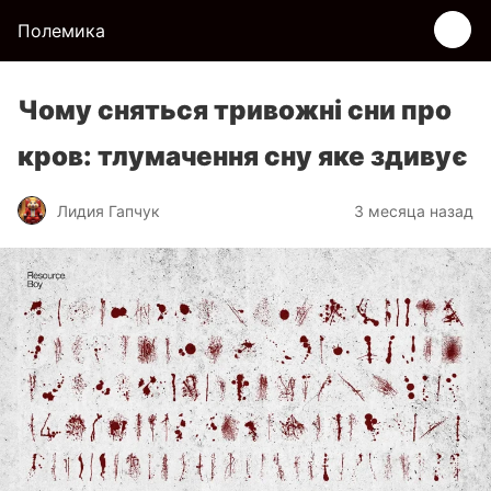
Полемика
Чому сняться тривожні сни про
кров: тлумачення сну яке здивує
Лидия Гапчук
3 месяца назад