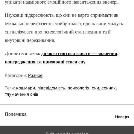
уникати надмірного емоційного навантаження ввечері.
Науковці підкреслюють, що сни не варто сприймати як
буквальні передбачення майбутнього, однак вони можуть
сигналізувати про психологічний стан людини та її
внутрішні переживання.
до чого сняться глисти — значення,
Дізнайтеся також
попередження та приховані сенси сну
Категории:
Разное
Теги:
кошмари
,
підсвідомість
,
психологія
,
сни
,
сонник
,
тлумачення снів
Полемика
Наверх