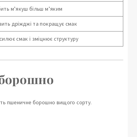
ить м’якуш більш м’яким
ить дріжджі та покращує смак
силює смак і зміцнює структуру
 борошно
ить пшеничне борошно вищого сорту.