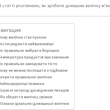
ій статті розглянемо, як зробити домашню випічку м’
авигация
Чому випічка стає пухкою
Які інгредієнти найважливіші
Як правильно вибрати борошно
Температура продуктів має значення
Як правильно замішувати тісто
Чому не можна поспішати з підйомом
Секрети правильної випічки
Найпоширеніші помилки
Корисні хитрощі досвідчених пекарів
Як зберегти випічку свіжою
Ознаки ідеальної домашньої випічки