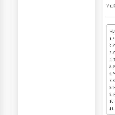
У ц
Н