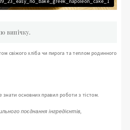
5_09_23_easy_no_bake_greek_napoleon_cake_1
ю випічку.
ом свіжого хліба чи пирога та теплом родинного
е знати основних правил роботи з тістом.
ильного поєднання інгредієнтів,