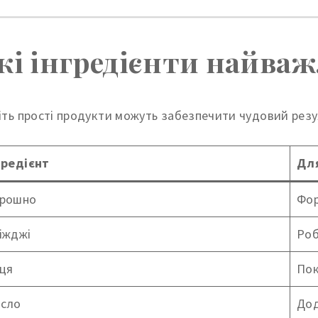
кі інгредієнти найва
іть прості продукти можуть забезпечити чудовий резу
гредієнт
Для
рошно
Фор
іжджі
Роб
ця
Пок
сло
Дод