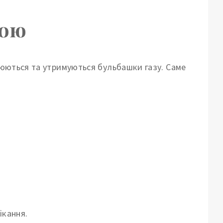
кою
орюються та утримуються бульбашки газу. Саме
ікання.