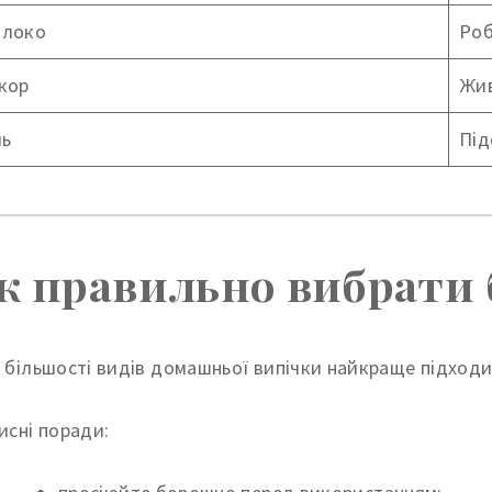
локо
Роб
кор
Жив
ль
Під
к правильно вибрати
 більшості видів домашньої випічки найкраще підход
исні поради: