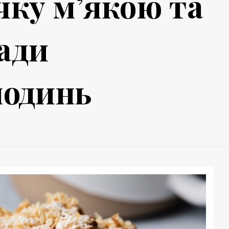
чку м’якою та
ади
подинь