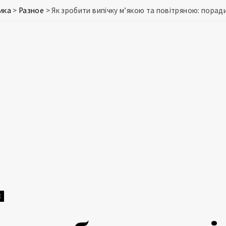
ика
>
Разное
>
Як зробити випічку м’якою та повітряною: порад
Е