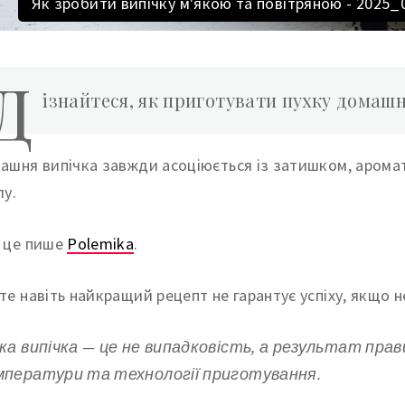
Як зробити випічку м'якою та повітряною - 202
Д
ізнайтеся, як приготувати пухку домашн
ашня випічка завжди асоціюється із затишком, аромат
лу.
 це пише
Polemika
.
те навіть найкращий рецепт не гарантує успіху, якщо н
ка випічка — це не випадковість, а результат прав
ператури та технології приготування.