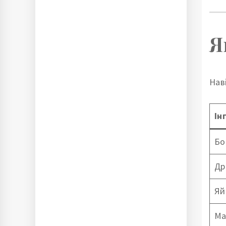
Я
Нав
Ін
Бо
Др
Яй
Ма