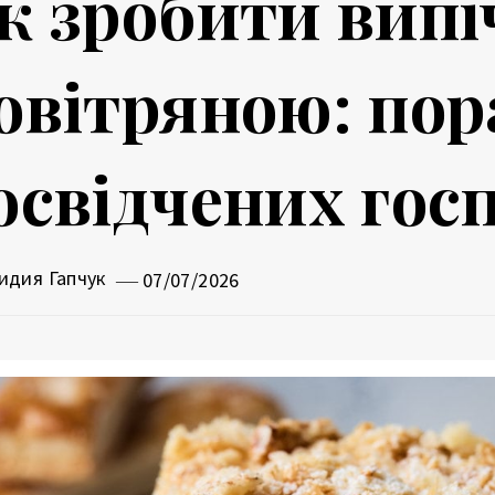
к зробити випі
овітряною: пор
освідчених гос
идия Гапчук
07/07/2026