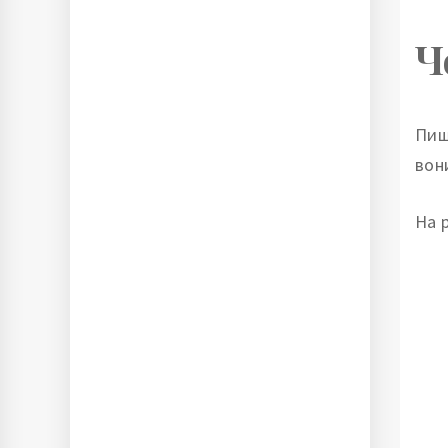
Ч
Пиш
вон
На 