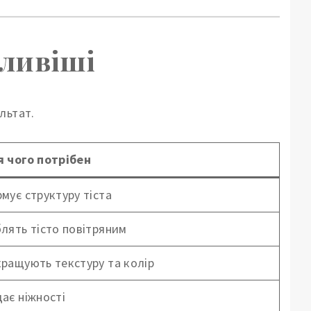
жливіші
льтат.
 чого потрібен
мує структуру тіста
лять тісто повітряним
ращують текстуру та колір
ає ніжності