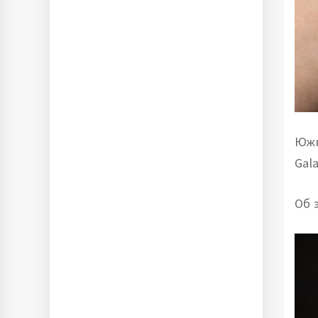
Южн
Gal
Об 