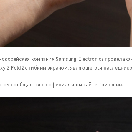
окорейская компания Samsung Electronics провела 
axy Z Fold2 с гибким экраном, являющегося наследник
этом сообщается на официальном сайте компании.