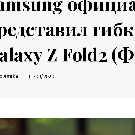
amsung офици
редставил гиб
alaxy Z Fold2 (
olemika
11/09/2020