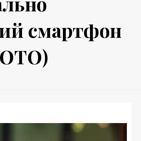
ально
кий смартфон
ФОТО)