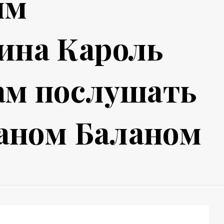
ым
ина Кароль
ам послушать
Даном Баланом