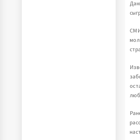
Дан
сыг
СМИ
мол
стр
Изв
заб
ост
люб
Ран
рас
нас