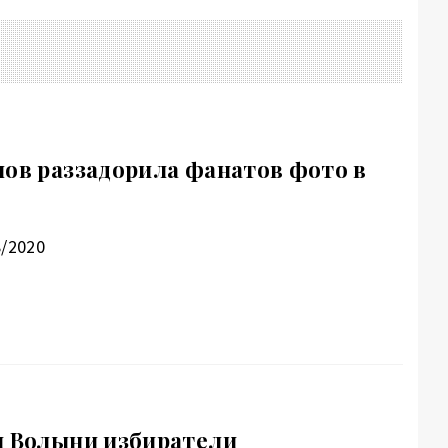
лов раззадорила фанатов фото в
8/2020
и Волыни избиратели