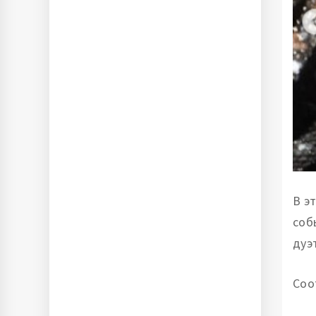
В э
соб
дуэ
Соо