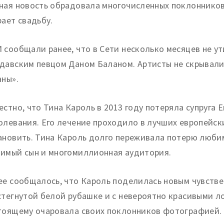
ная новость обрадовала многочисленных поклонников,
рает свадьбу.
 сообщали ранее, что в Сети несколько месяцев не ут
давским певцом Даном Баланом. Артисты не скрывали 
аны».
естно, что Тина Кароль в 2013 году потеряла супруга 
олевания. Его лечение проходило в лучших европейск
ановить. Тина Кароль долго переживала потерю любим
имый сын и многомиллионная аудитория.
ее сообщалось, что Кароль поделилась новым чувстве
стегнутой белой рубашке и с невероятно красивыми л
тоящему очаровала своих поклонников фотографией.