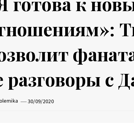
Я готова к нов
тношениям»: Т
озволит фанат
е разговоры с 
olemika
30/09/2020