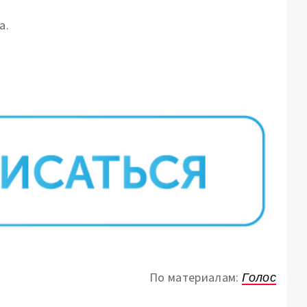
а.
По материалам:
Голос