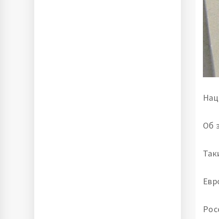
Нац
Об 
Так
Евр
Рос