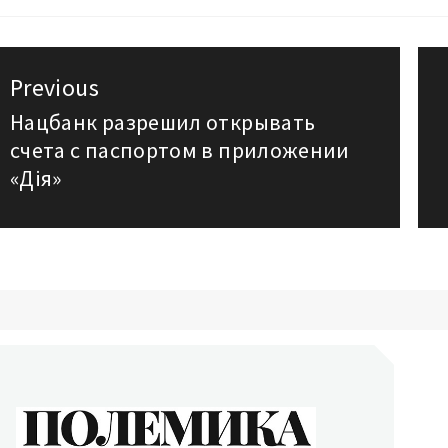
авигация
Previous
о
Нацбанк разрешил открывать
Previous
счета с паспортом в приложении
post:
аписям
«Дія»