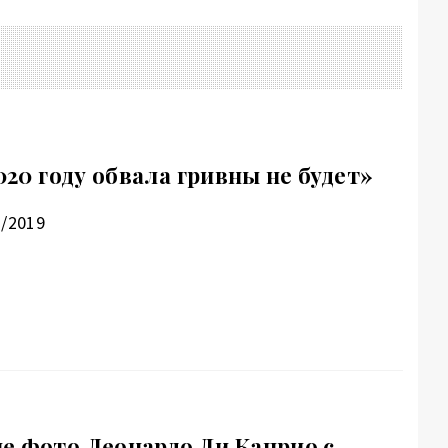
2020 году обвала гривны не будет»
2/2019
е фото Леонардо Ди Каприо с