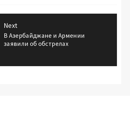
Next
В Азербайджане и Армении
Next
заявили об обстрелах
post: