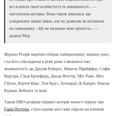
всі аспекти своєї особистості та зовнішності», —
наголосила акторка. Вона також зізналася, що
усвідомлює вікові зміни, але не дозволяє їм впливати
на самооцінку. «Це не визначає мою цінність», —
додала Мур.
Журнал People щорічно обирає найкрасивішу людину року,
і на його обкладинці в різні роки з’являлися такі
знаменитості, як Джулія Робертс, Мішель Пфайффер, Софія
Вергара, Сінді Кроуфорд, Джоді Фостер, Мег Раян, Мел
Гібсон, Кортні Кокс, Том Круз, Леонардо Ді Капріо, Ніколь
Кідман, Бейонсе та інші.
Також HBO розкрив перших акторів нового серіалу про
Гаррі Поттера,
стало відомо кого вже обрали на ключові