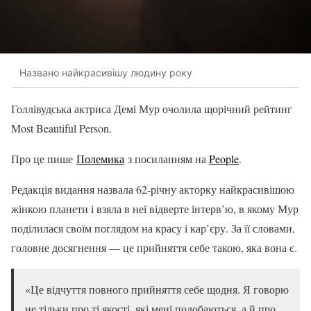
Названо найкрасивішу людину року
Голлівудська актриса Демі Мур очолила щорічний рейтинг
Most Beautiful Person.
Про це пише
Полемика
з посиланням на
People
.
Редакція видання назвала 62-річну акторку найкрасивішою
жінкою планети і взяла в неї відверте інтерв’ю, в якому Мур
поділилася своїм поглядом на красу і кар’єру. За її словами,
головне досягнення — це прийняття себе такою, яка вона є.
«Це відчуття повного прийняття себе щодня. Я говорю
не тільки про ті якості, які мені подобаються, а й про