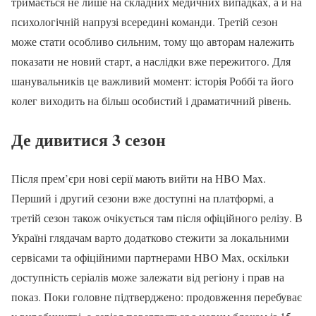
тримається не лише на складних медичних випадках, а й на
психологічній напрузі всередині команди. Третій сезон
може стати особливо сильним, тому що авторам належить
показати не новий старт, а наслідки вже пережитого. Для
шанувальників це важливий момент: історія Роббі та його
колег виходить на більш особистий і драматичний рівень.
Де дивитися 3 сезон
Після прем’єри нові серії мають вийти на HBO Max.
Перший і другий сезони вже доступні на платформі, а
третій сезон також очікується там після офіційного релізу. В
Україні глядачам варто додатково стежити за локальними
сервісами та офіційними партнерами HBO Max, оскільки
доступність серіалів може залежати від регіону і прав на
показ. Поки головне підтверджено: продовження перебуває