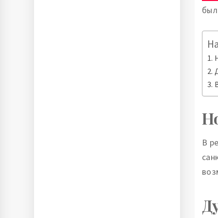
был
Н
Н
В р
сан
воз
Ду