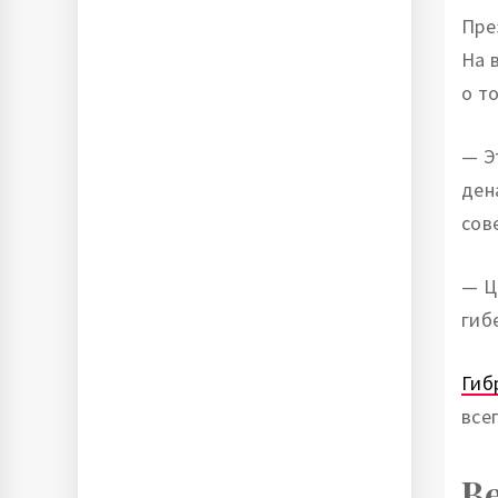
Пре
На 
о т
— Э
ден
сов
— Ц
гиб
Гиб
все
В