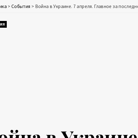
ика
>
События
>
Война в Украине. 7 апреля. Главное за последн
ИЯ
ойна в Украине.