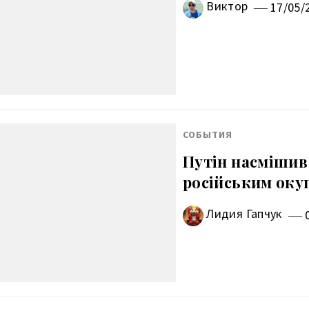
Виктор
17/05/
СОБЫТИЯ
Путін насмішив
російським оку
Лидия Гапчук