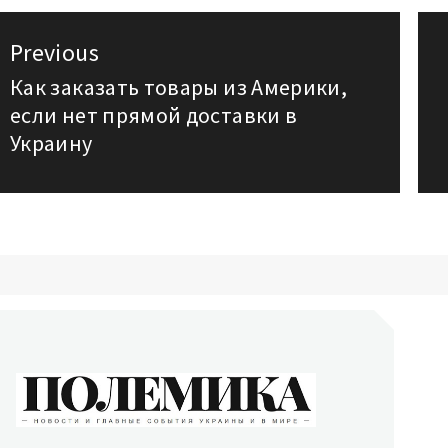
авигация
Previous
о
Как заказать товары из Америки,
Previous
если нет прямой доставки в
post:
аписям
Украину