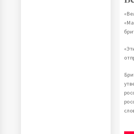
«Ве
«Ма
бри
«Эт
отп
Бри
утв
рос
рос
сло