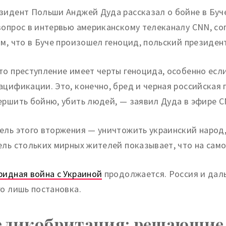
зидент Польши Анджей Дуда рассказал о бойне в Буче
вопрос в интервью американскому телеканалу CNN, со
ом, что в Буче произошел геноцид, польский президент
то преступление имеет черты геноцида, особенно есл
ацификации. Это, конечно, бред и черная российская 
ершить бойню, убить людей, — заявил Дуда в эфире C
ель этого вторжения — уничтожить украинский народ,
ель стольких мирных жителей показывает, что на само
ридная война с Украиной
продолжается. Россия и даль
го лишь постановка.
еликобритания: решающие 