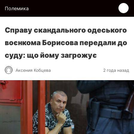
Полемика
Справу скандального одеського
воєнкома Борисова передали до
суду: що йому загрожує
Аксения Кобцева
2 года назад