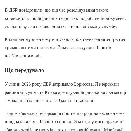
В ДБР повідомили, що під час розслідування також
встановили, що Борисов використав підроблений документ,
як підставу для нез’явлення вчасно на військову службу.
Колишньому воєнкому висувають обвинувачення за трьома
кримінальними статтями. Йому загрожує до 10 років
позбавлення волі.
Що передувало
У липні 2023 року ДБР затримало Борисова. Печерський
районний суд міста Києва арештував Борисова на два місяці
з можливістю внесення 150 млн грн застави.
Тоді ж зʼявилась інформація про те, що родина ексвоєнкома
придбала віллу в Іспанії за понад €3 млн, а у його дружини
зʼявилось офісне приміщення на головній вулиці Марбельї,