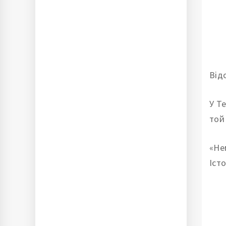
Відо
У T
той 
«Не
Істо