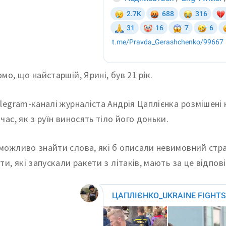
мо, що найстаршій, Ярині, був 21 рік.
elegram-каналі журналіста Андрія Цаплієнка розмішені
час, як з руїн виносять тіло його доньки.
можливо знайти слова, які б описали невимовний страш
ти, які запускали ракети з літаків, мають за це відпов