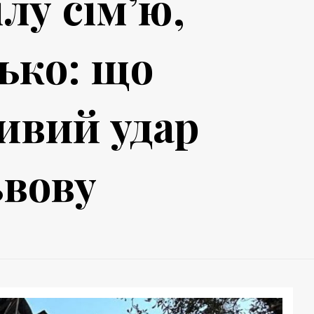
лу сім’ю,
ько: що
ивий удар
ьвову