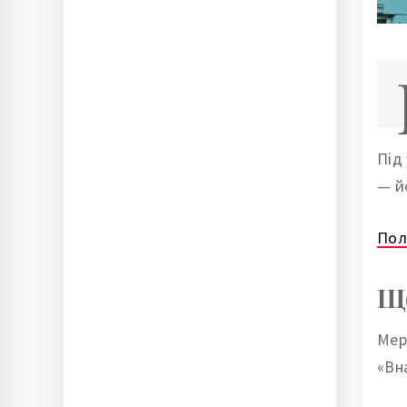
Під
— й
Пол
Що
Мер
«Вн