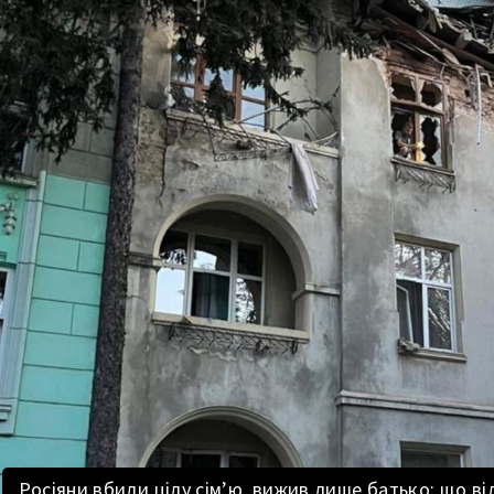
Росіяни вбили цілу сім’ю, вижив лише батько: що в