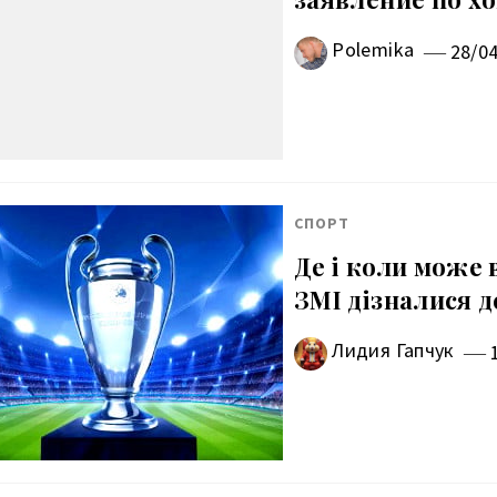
Polemika
28/0
СПОРТ
Де і коли може 
ЗМІ дізналися д
Лидия Гапчук