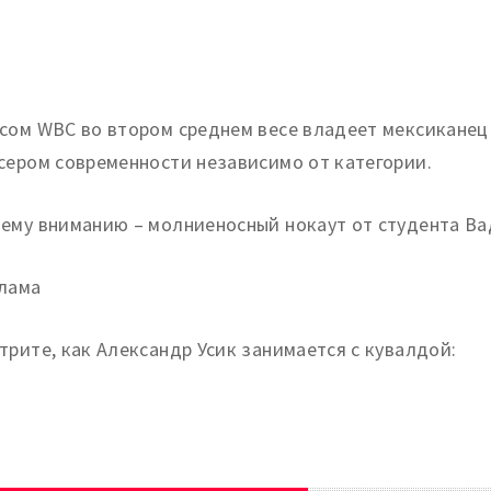
сом WBC во втором среднем весе владеет мексиканец
сером современности независимо от категории.
ему вниманию – молниеносный нокаут от студента Ва
лама
трите, как Александр Усик занимается с кувалдой: