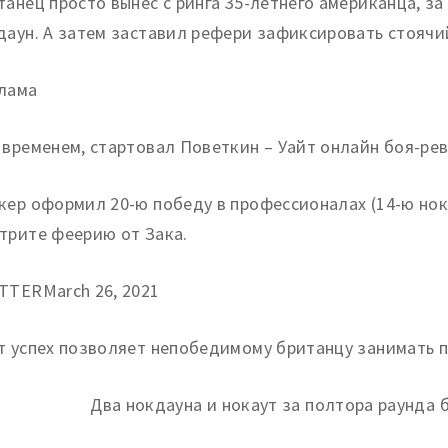
танец просто вынес с ринга 35-летнего американца, з
даун. А затем заставил рефери зафиксировать стоячи
лама
 временем, стартовал Поветкин – Уайт онлайн боя-ре
кер оформил 20-ю победу в профессионалах (14-ю нока
трите феерию от Зака.
TTERMarch 26, 2021
т успех позволяет непобедимому британцу занимать п