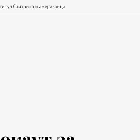
 титул британца и американца
окаут за