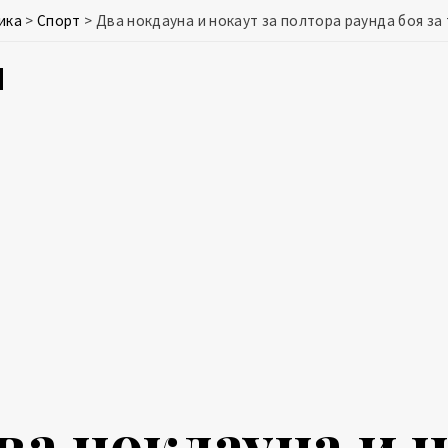
ика
>
Спорт
>
Два нокдауна и нокаут за полтора раунда боя за
ва нокдауна и н