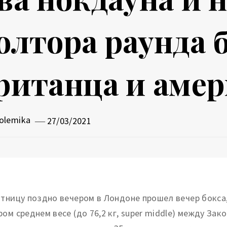
олтора раунда б
ританца и аме
olemika
27/03/2021
ятницу поздно вечером в Лондоне прошел вечер бокса
ром среднем весе (до 76,2 кг, super middle) между За