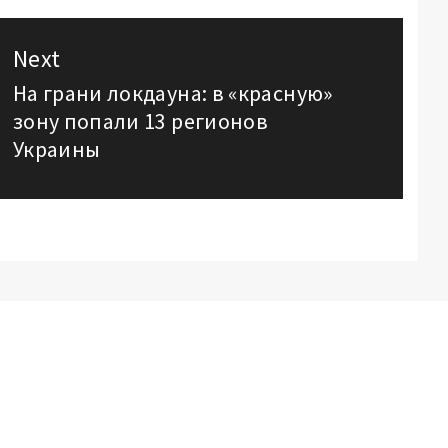
Next
На грани локдауна: в «красную»
Next
зону попали 13 регионов
post:
Украины