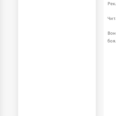
Рек
Чит
Вон
боя