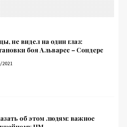
ы, не видел на один глаз:
тановки боя Альварес – Сондерс
5/2021
азать об этом людям: важное
оккейному ЧМ