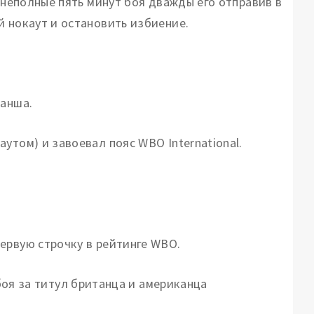
а неполные пять минут боя дважды его отправив в
й нокаут и остановить избиение.
ванша.
утом) и завоевал пояс WBO International.
ервую строчку в рейтинге WBO.