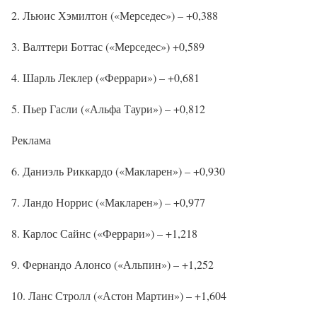
2. Льюис Хэмилтон («Мерседес») – +0,388
3. Валттери Боттас («Мерседес») +0,589
4. Шарль Леклер («Феррари») – +0,681
5. Пьер Гасли («Альфа Таури») – +0,812
Реклама
6. Даниэль Риккардо («Макларен») – +0,930
7. Ландо Норрис («Макларен») – +0,977
8. Карлос Сайнс («Феррари») – +1,218
9. Фернандо Алонсо («Альпин») – +1,252
10. Ланс Стролл («Астон Мартин») – +1,604