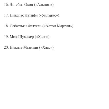
16. Эстебан Окон («Альпин»)
17. Николас Латифи («Уильямс»)
18. Себастьян Феттель («Астон Мартин»)
19. Мик Шумахер («Хаас»)
20. Никита Мазепин («Хаас»)