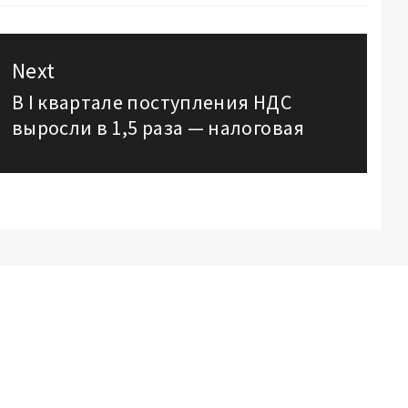
Next
В I квартале поступления НДС
Next
выросли в 1,5 раза — налоговая
post: