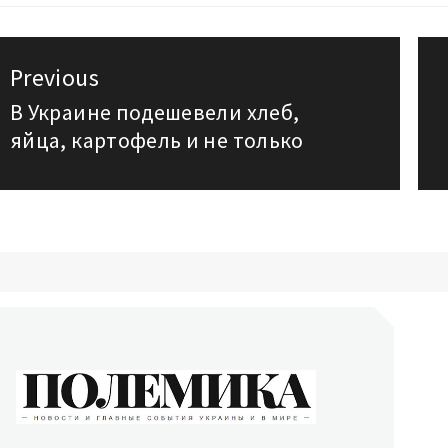
авигация
Previous
о
В Украине подешевели хлеб,
Previous
яйца, картофель и не только
post:
аписям