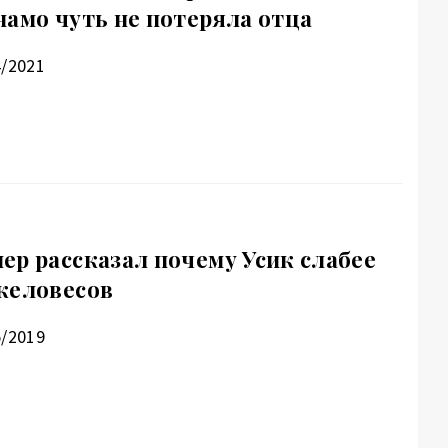
намо чуть не потеряла отца
4/2021
ер рассказал почему Усик слабее
желовесов
5/2019