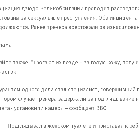
оциация дзюдо Великобритании проводит расследова
стованы за сексуальные преступления. Оба инцидента
должаются. Ранее тренера арестовали за изнасилован
лама
айте также: "Трогают их везде – за голую кожу, попу 
насток
урантом одного дела стал специалист, совершивший 
втором случае тренера задержали за подглядывание на
летах установили камеры – сообщает BBC.