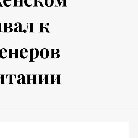
авал к
ренеров
ритании