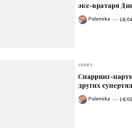
экс-вратаря Ди
Polemika
18/0
СПОРТ
Спарринг-партн
других супертя
Polemika
14/0