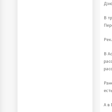
Дзю
В т
Пер
Рек
В А
рас
рас
Ран
ест
А в