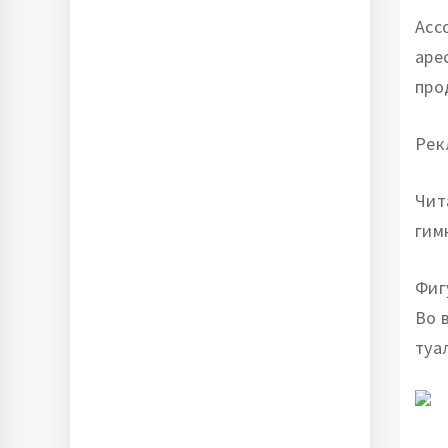
Асс
аре
про
Рек
Чит
гим
Фиг
Во 
туа