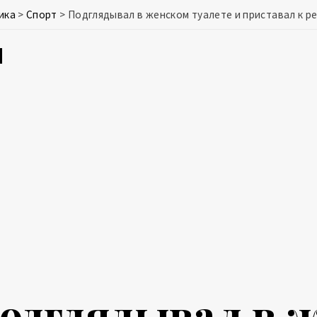
ика
>
Спорт
>
Подглядывал в женском туалете и приставал к р
одглядывал в 