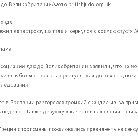
до Великобритании/Фото britishjudo.org.uk
ренде
ежил катастрофу шаттла и вернулся в космос спустя 3
лама
ссоциации дзюдо Великобритании заявили, что не мо
сказать больше про эти преступления до тех пор, пок
следования.
ее в Британии разгорелся громкий скандал из-за приз
ь неделю". Также девушку в качестве наказания запир
 Греции спортсмены пожаловались президенту на секс