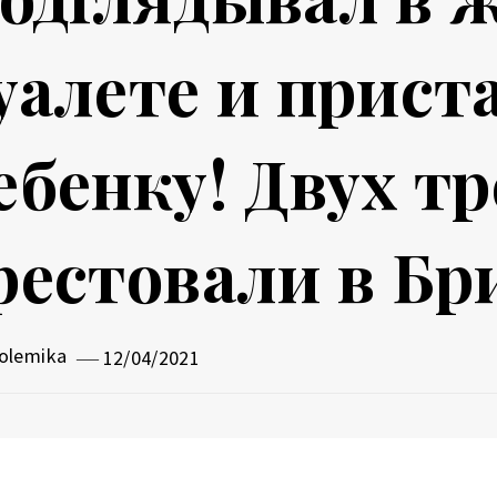
уалете и прист
ебенку! Двух т
рестовали в Б
olemika
12/04/2021