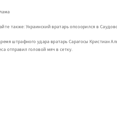
лама
айте также: Украинский вратарь опозорился в Саудовс
время штрафного удара вратарь Сарагосы Кристиан Ал
еса отправил головой мяч в сетку.