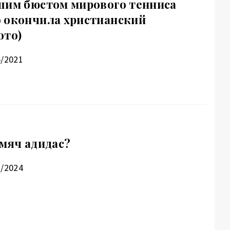
шим бюстом мирового тенниса
 окончила христианский
ото)
5/2021
 мяч адидас?
1/2024