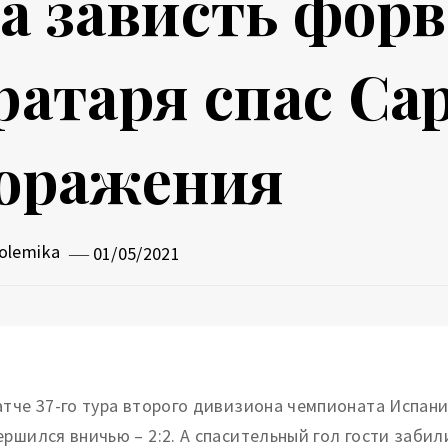
а зависть форв
ратаря спас Сар
оражения
olemika
01/05/2021
атче 37-го тура второго дивизиона чемпионата Испани
ершился вничью – 2:2. А спасительный гол гости заби