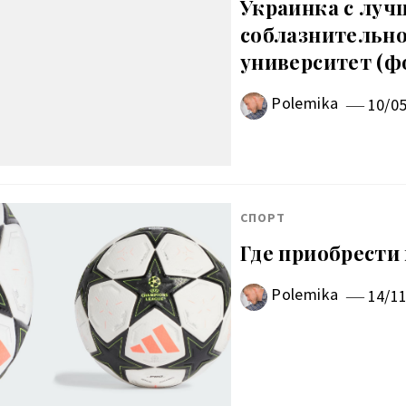
Украинка с луч
соблазнительно
университет (ф
Polemika
10/0
СПОРТ
Где приобрести
Polemika
14/1