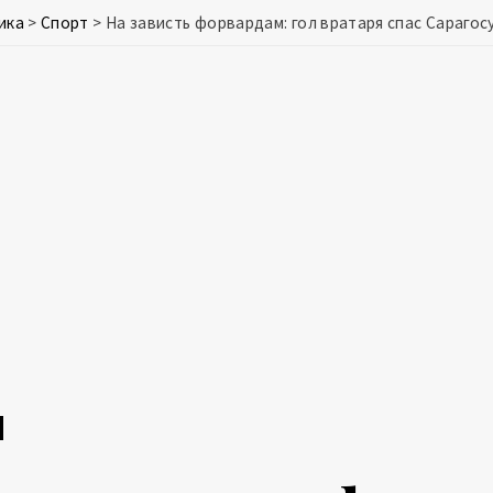
ика
>
Спорт
>
На зависть форвардам: гол вратаря спас Сарагос