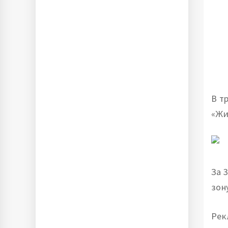
В т
«Жи
За 
зон
Рек