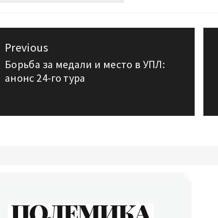
авигация
Previous
о
Борьба за медали и место в УПЛ:
Previous
анонс 24-го тура
post:
аписям