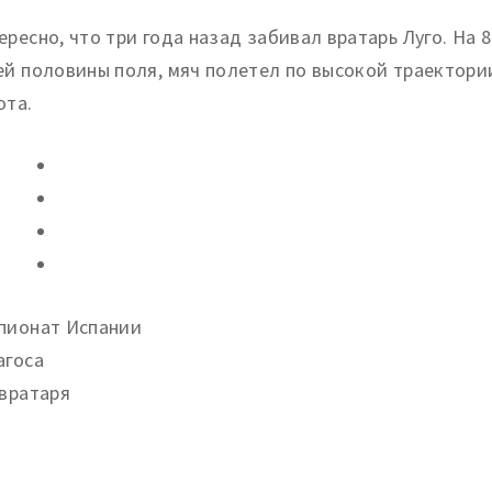
ересно, что три года назад забивал вратарь Луго. На 
ей половины поля, мяч полетел по высокой траектории,
ота.
пионат Испании
агоса
 вратаря