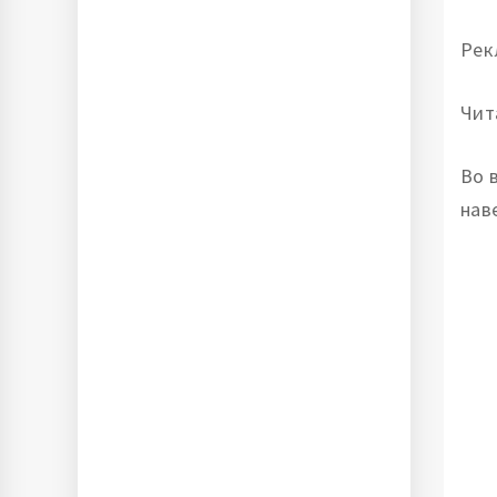
Рек
Чит
Во 
нав