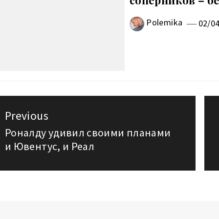
соперников – б
Polemika
02/0
авигация
Previous
о
Роналду удивил своими планами
Previous
и Ювентус, и Реал
post:
аписям