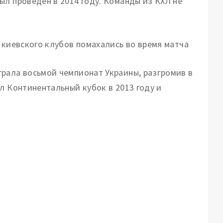
ыл проведен в 2014 году. Команды из КХЛ не
 киевского клубов помахались во время матча
рала восьмой чемпионат Украины, разгромив в
л Континентальный кубок в 2013 году и