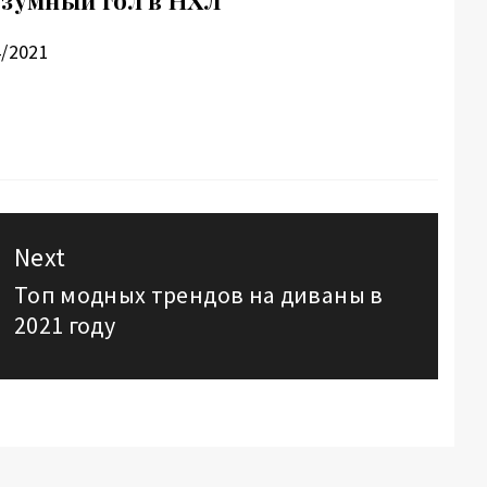
езумный гол в НХЛ
4/2021
Next
Топ модных трендов на диваны в
Next
2021 году
post: