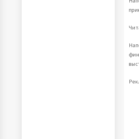
Нап
при
Чит
Нап
фин
выс
Рек