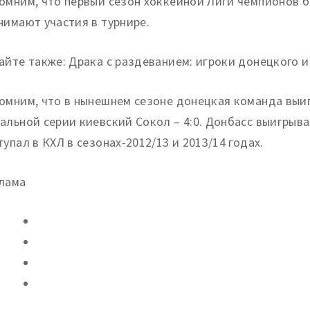
омним, что первый сезон хоккейной Лиги чемпионов б
нимают участия в турнире.
айте также: Драка с раздеванием: игроки донецкого и
омним, что в нынешнем сезоне донецкая команда выиг
альной серии киевский Сокол – 4:0. Донбасс выигрыва
тупал в КХЛ в сезонах-2012/13 и 2013/14 годах.
лама