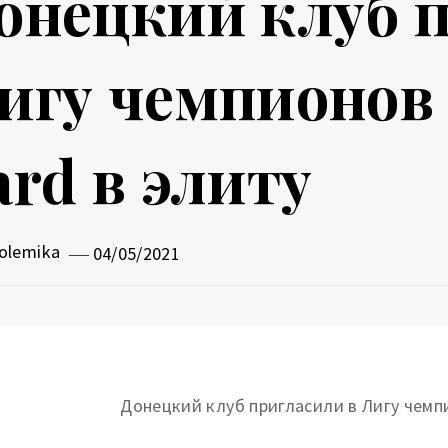
онецкий клуб п
игу чемпионов 
ard в элиту
olemika
04/05/2021