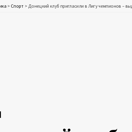
ика
>
Спорт
>
Донецкий клуб пригласили в Лигу чемпионов – выд