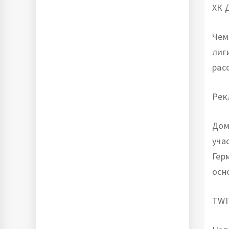
ХК 
Чем
лиг
рас
Рек
Дом
уча
Гер
осн
TWI