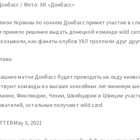
Донбасс / Фото: ХК «Донбасс»
пион Украины по хоккею Донбасс примет участие в с
и приняло решение выдать донецкой команде wild card 
сказывали, как фанаты клубов УХЛ троллили друг друга
лама
ашние матчи Донбасс будет проводить на льду киевск
ствуют команды из высших хоккейных лиг минимум шес
мании, Финляндии, Чехии, Швейцарии и Швеции участв
ователей, остальные получают wild card.
TTERMay 3, 2021