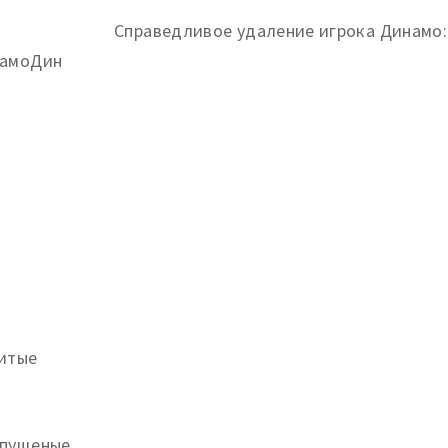
амоДин
итые
пущеные