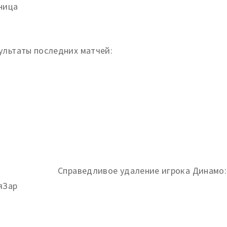
ница
ультаты последних матчей:
яЗар