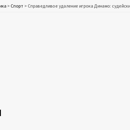
ика
>
Спорт
>
Справедливое удаление игрока Динамо: судейск