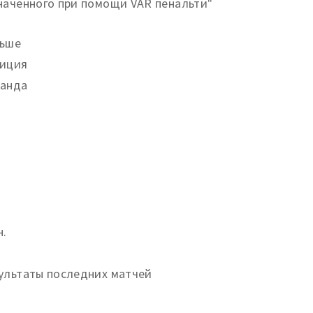
наченного при помощи VAR пенальти"
ьше
иция
анда
.
н.
ультаты последних матчей