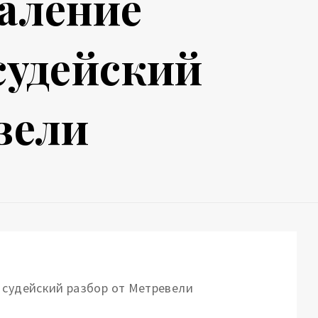
даление
судейский
вели