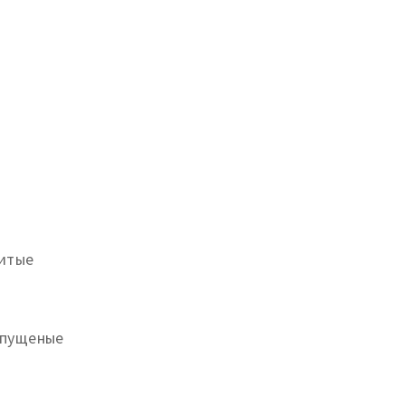
итые
пущеные