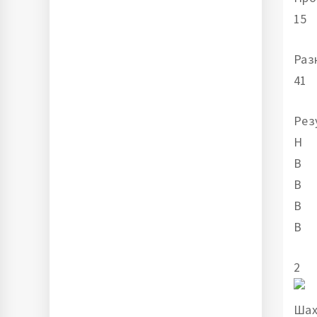
15
Раз
41
Рез
Н
В
В
В
В
2
Шах