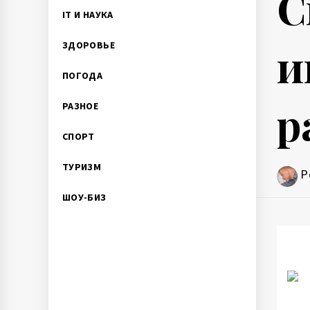
С
IT И НАУКА
и
ЗДОРОВЬЕ
ПОГОДА
р
РАЗНОЕ
СПОРТ
ТУРИЗМ
P
ШОУ-БИЗ