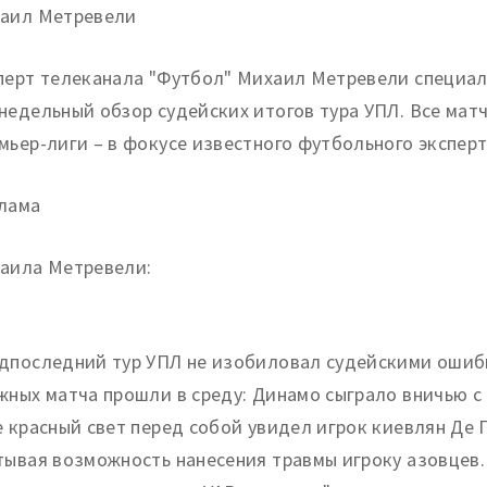
аил Метревели
перт телеканала "Футбол" Михаил Метревели специал
недельный обзор судейских итогов тура УПЛ. Все матч
мьер-лиги – в фокусе известного футбольного эксперт
лама
аила Метревели:
дпоследний тур УПЛ не изобиловал судейскими ошиб
жных матча прошли в среду: Динамо сыграло вничью с 
е красный свет перед собой увидел игрок киевлян Де
тывая возможность нанесения травмы игроку азовцев. 