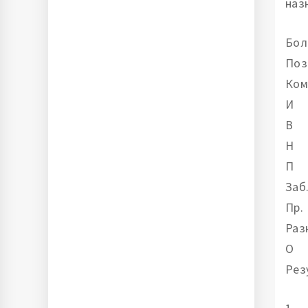
наз
Бол
Поз
Ком
И
В
Н
П
Заб
Пр.
Раз
О
Рез