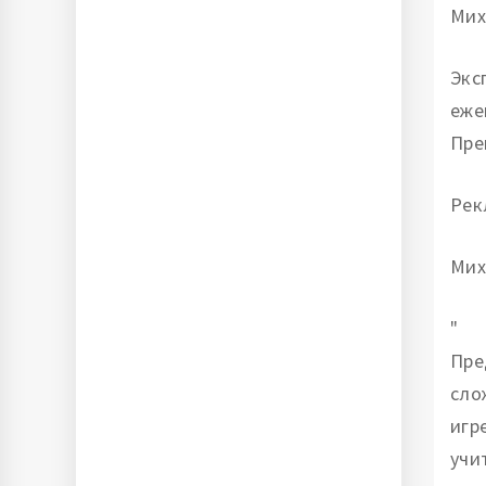
Мих
Экс
еже
Пре
Рек
Мих
"
Пре
сло
игр
учи