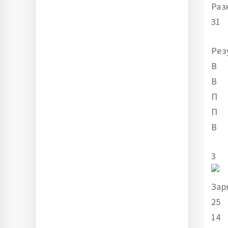
Раз
31
Рез
В
В
П
П
В
3
Зар
25
14