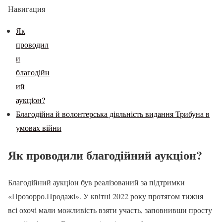
Навигация
Як
проводил
и
благодійн
ий
аукціон?
Благодійна й волонтерська діяльність видання Трибуна в
умовах війни
Як проводили благодійний аукціон?
Благодійний аукціон був реалізований за підтримки
«Прозорро.Продажі». У квітні 2022 року протягом тижня
всі охочі мали можливість взяти участь, заповнивши просту