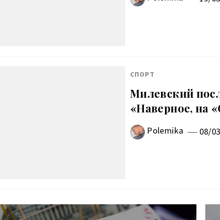
СПОРТ
Милевский посл
«Наверное, на 
Polemika
08/0
авигация