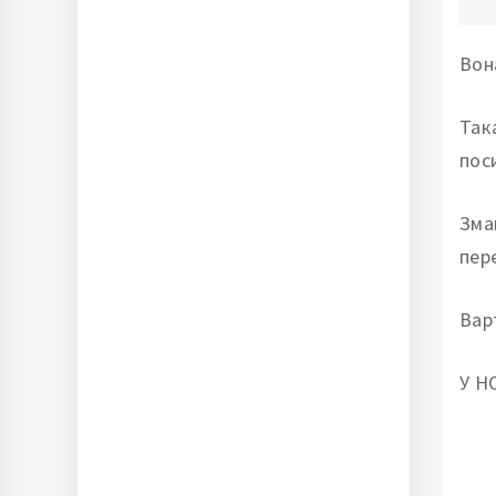
Вон
Так
пос
Зма
пер
Вар
У Н