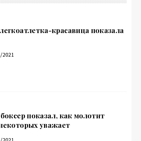
 легкоатлетка-красавица показала
3/2021
 боксер показал, как молотит
 некоторых уважает
3/2021