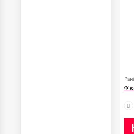
Ран
Ф’ю