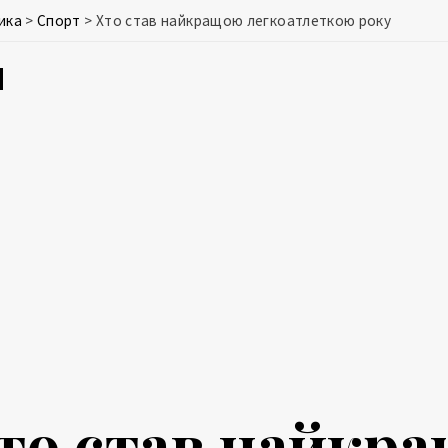
ика
>
Спорт
>
Хто став найкращою легкоатлеткою року
то став найкр