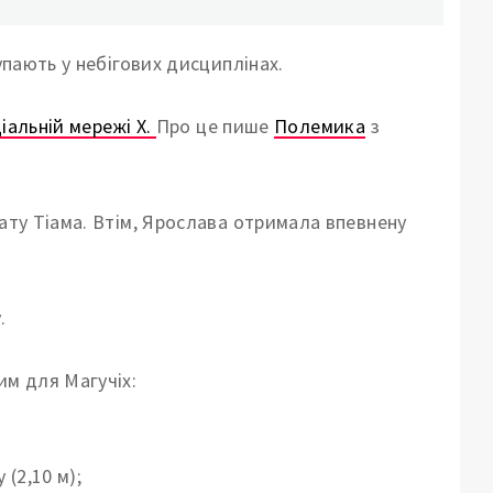
упають у небігових дисциплінах.
іальній мережі X.
Про це пише
Полемика
з
сату Тіама. Втім, Ярослава отримала впевнену
.
им для Магучіх:
(2,10 м);