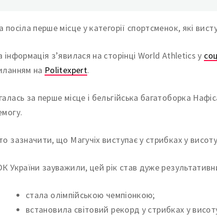
а посіла перше місце у категорії спортсменок, які вист
а інформація з’явилася на сторінці World Athletics у
соц
иланням на
Politexpert
.
галась за перше місце і бельгійська багатоборка Нафі
емогу.
то зазначити, що Магучіх виступає у стрибках у висоту
ОК України зауважили, цей рік став дуже результативн
стала олімпійською чемпіонкою;
встановила світовий рекорд у стрибках у висоту 