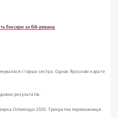
ять боксери за бій-реванш
енувалася старша сестра. Однак Ярославі карате
удових результатів:
изерка Олімпіади 2020. Трикратна переможниця