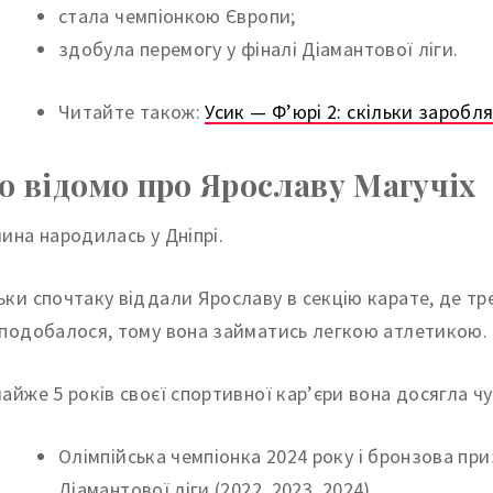
стала чемпіонкою Європи;
здобула перемогу у фіналі Діамантової ліги.
Читайте також:
Усик — Ф’юрі 2: скільки заробл
 відомо про Ярославу Магучіх
чина народилась у Дніпрі.
ьки спочтаку віддали Ярославу в секцію карате, де тр
сподобалося, тому вона займатись легкою атлетикою.
майже 5 років своєї спортивної кар’єри вона досягла ч
Олімпійська чемпіонка 2024 року і бронзова пр
Діамантової ліги (2022, 2023, 2024).