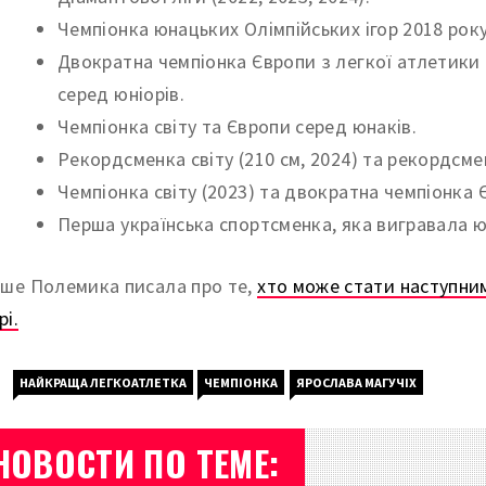
Чемпіонка юнацьких Олімпійських ігор 2018 року
Двократна чемпіонка Європи з легкої атлетики 
серед юніорів.
Чемпіонка світу та Європи серед юнаків.
Рекордсменка світу (210 см, 2024) та рекордсмен
Чемпіонка світу (2023) та двократна чемпіонка 
Перша українська спортсменка, яка вигравала юна
іше Полемика писала про те,
хто може стати наступни
рі.
НАЙКРАЩА ЛЕГКОАТЛЕТКА
ЧЕМПІОНКА
ЯРОСЛАВА МАГУЧІХ
НОВОСТИ ПО ТЕМЕ: