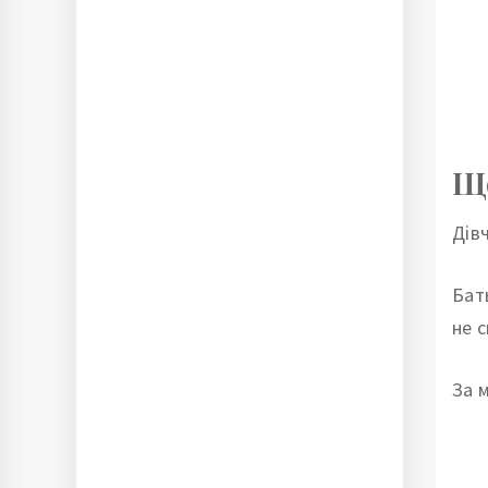
Що
Дів
Бат
не 
За 