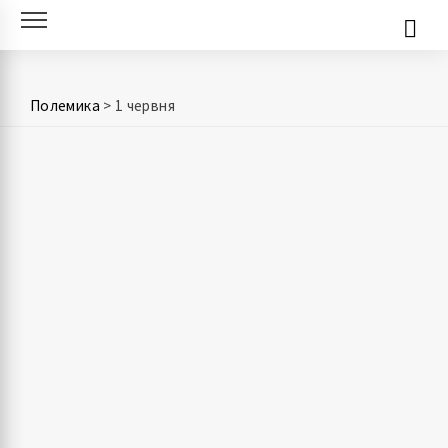
Skip
to
content
Полемика
>
1 червня