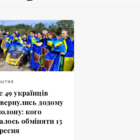
БЫТИЯ
 49 українців
вернулись додому
полону: кого
алось обміняти 13
ресня