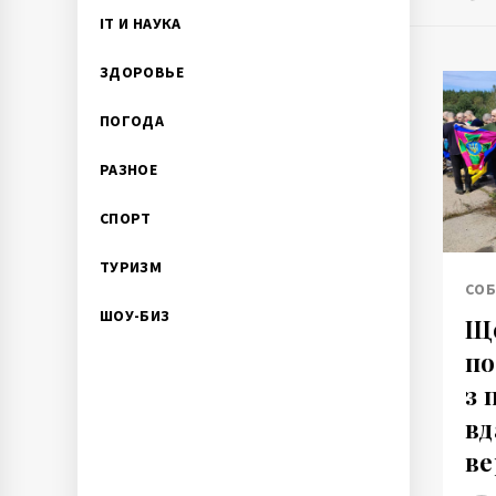
IT И НАУКА
ЗДОРОВЬЕ
ПОГОДА
РАЗНОЕ
СПОРТ
ТУРИЗМ
СО
ШОУ-БИЗ
Ще
по
з 
вд
ве