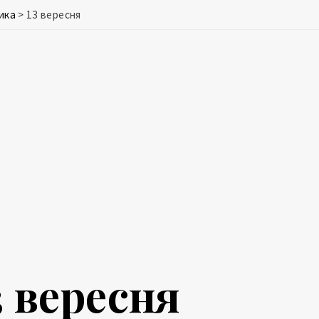
ика
>
13 вересня
3 вересня