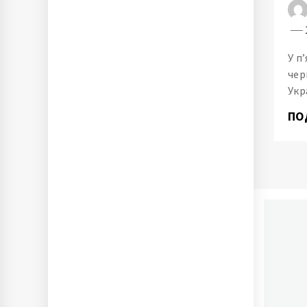
У п
чер
Укр
ПО