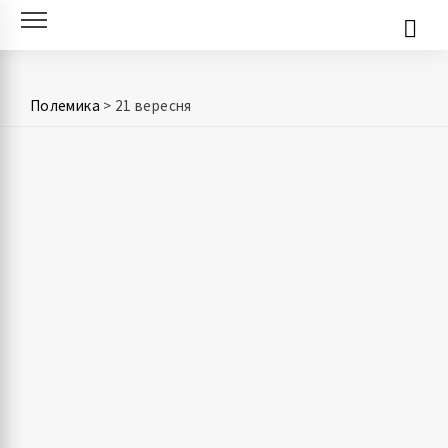
Skip
to
content
Полемика
>
21 вересня