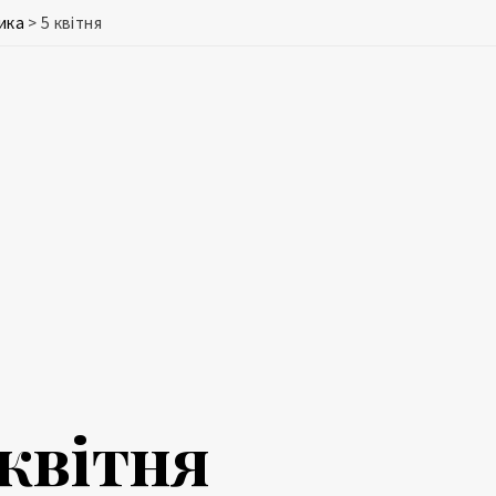
ика
>
5 квітня
 квітня