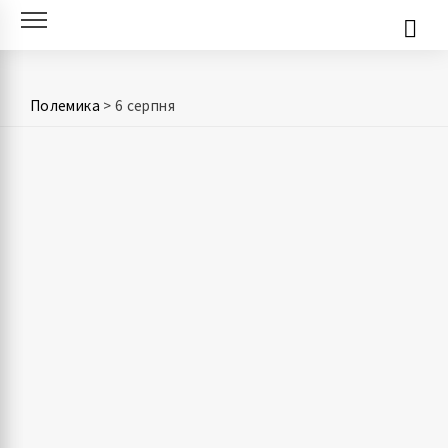
Skip
to
content
Полемика
>
6 серпня