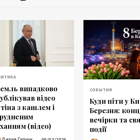
ЛИТИКА
емль випадково
СОБЫТИЯ
ублікував відео
Куди піти у Ки
тіна з кашлем і
Березня: конц
рудненим
вечірки та св
ханням (відео)
події
Лидия Гапчук
09/03/2026