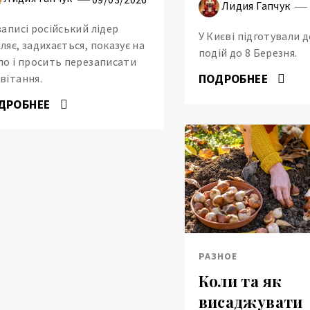
Лидия Гапчук
записі російський лідер
У Києві підготували 
ляє, задихається, показує на
подій до 8 Березня.
ло і просить перезаписати
ПОДРОБНЕЕ
вітання.
ДРОБНЕЕ
РАЗНОЕ
Коли та як
висаджувати