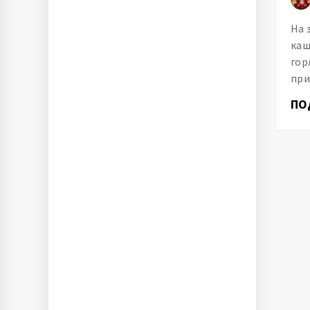
На 
каш
гор
при
ПО