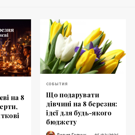
СОБЫТИЯ
Що подарувати
єві на 8
дівчині на 8 березня:
ерти,
ідеї для будь-якого
яткові
бюджету
Лидия Гапчук