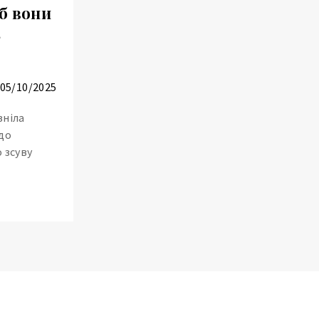
б вони
8
05/10/2025
зніла
до
 зсуву