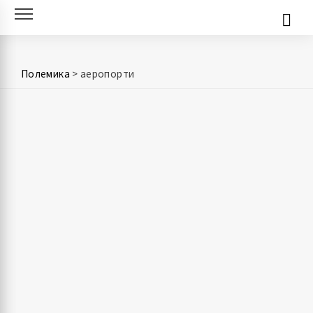
Skip
to
content
Полемика
>
аеропорти