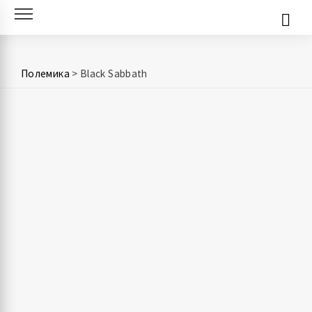
Skip
to
content
Полемика
>
Black Sabbath