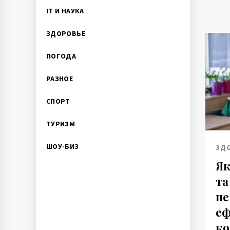
IT И НАУКА
ЗДОРОВЬЕ
ПОГОДА
РАЗНОЕ
СПОРТ
ТУРИЗМ
ШОУ-БИЗ
ЗД
Як
та
пе
еф
ко