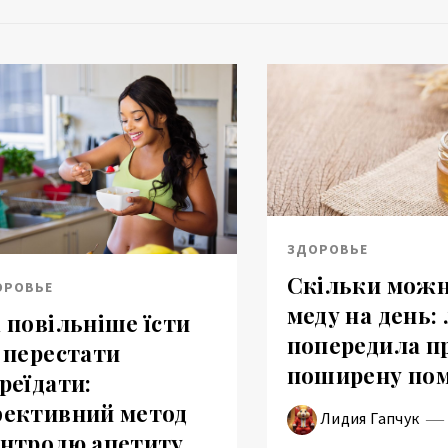
ЗДОРОВЬЕ
Скільки можн
ОРОВЬЕ
меду на день: 
 повільніше їсти
попередила п
 перестати
поширену по
реїдати:
ективний метод
Лидия Гапчук
нтролю апетиту