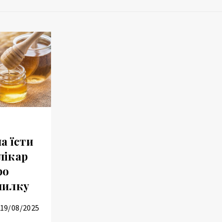
а їсти
лікар
ро
милку
19/08/2025