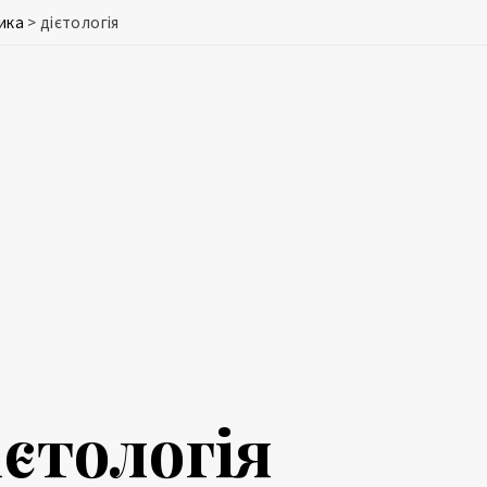
ика
>
дієтологія
ієтологія