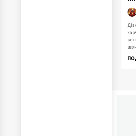
Діз
хар
кон
шви
ПО