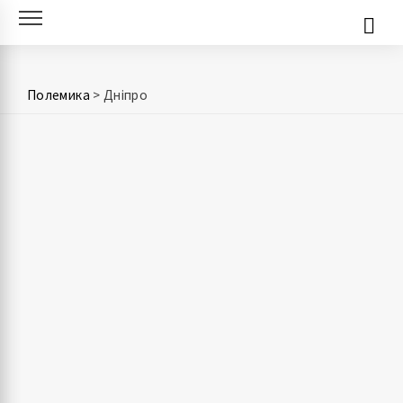
Skip
to
content
Полемика
>
Дніпро