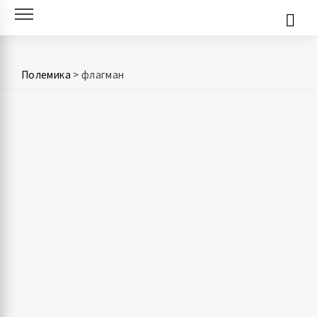
Skip
to
content
Полемика
>
флагман