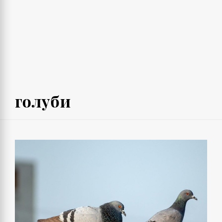
голуби