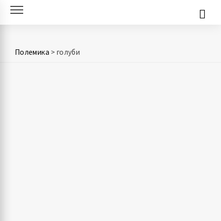
Skip
to
content
Полемика
>
голуби