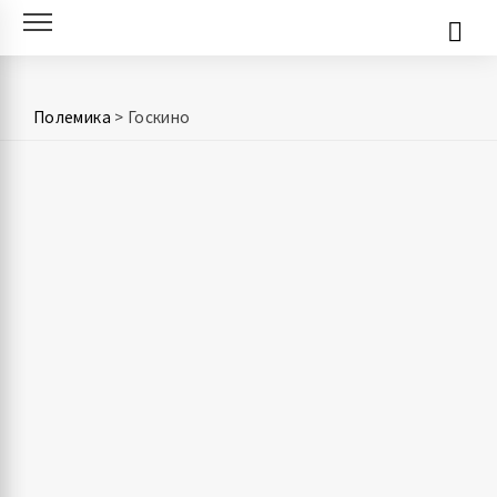
Skip
to
content
Полемика
>
Госкино