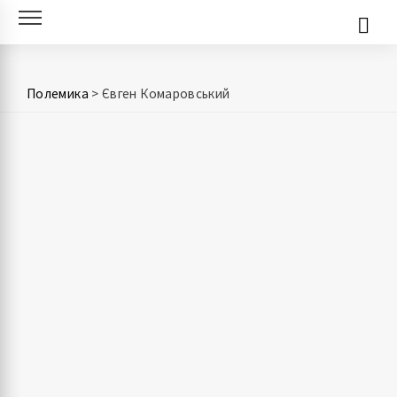
Skip
to
content
Полемика
>
Євген Комаровський