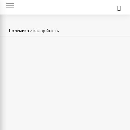
Skip
to
content
Полемика
>
калорійність