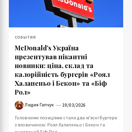
СОБЫТИЯ
McDonald’s Україна
презентував пікантні
новинки: ціна, склад та
калорійність бургерів «Роял
Халапеньо і Бекон» та «Біф
Рол»
Лидия Гапчук
19/03/2026
Головними позиціями стали два м’ясні бургери
з яловичиною: Роял Халапеньо і Бекон та
оновлений Біф Рол.