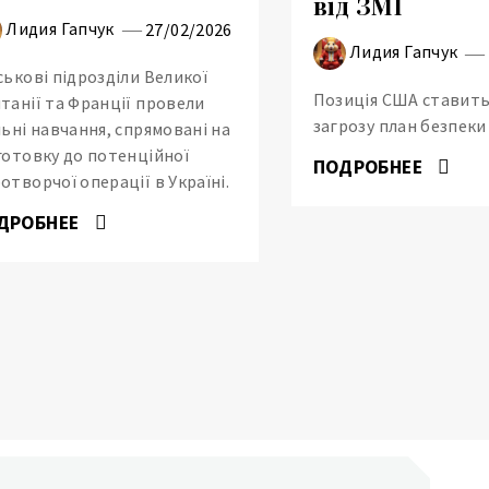
від ЗМІ
Лидия Гапчук
27/02/2026
Лидия Гапчук
ськові підрозділи Великої
Позиція США ставить
танії та Франції провели
загрозу план безпеки 
льні навчання, спрямовані на
готовку до потенційної
ПОДРОБНЕЕ
отворчої операції в Україні.
ДРОБНЕЕ