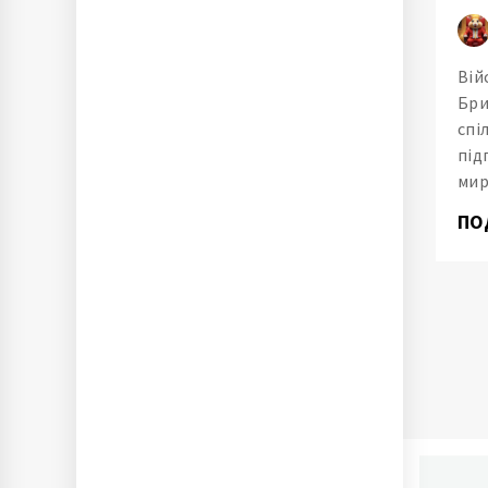
Вій
Бри
спі
під
мир
ПО