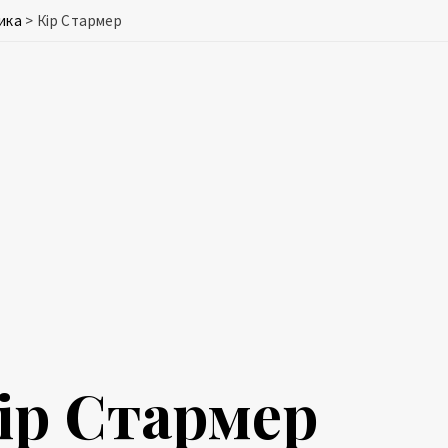
ика
>
Кір Стармер
ір Стармер