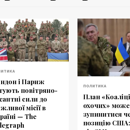
ЛИТИКА
ндон і Париж
ПОЛИТИКА
тують повітряно-
План «Коаліці
сантні сили до
охочих» може
жливої місії в
зупинитися ч
раїні — The
позицію США:
legraph