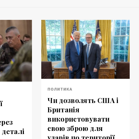
ПОЛИТИКА
Чи дозволять США і
ї
Британія
використовувати
ерез
свою зброю для
 деталі
ударів по території