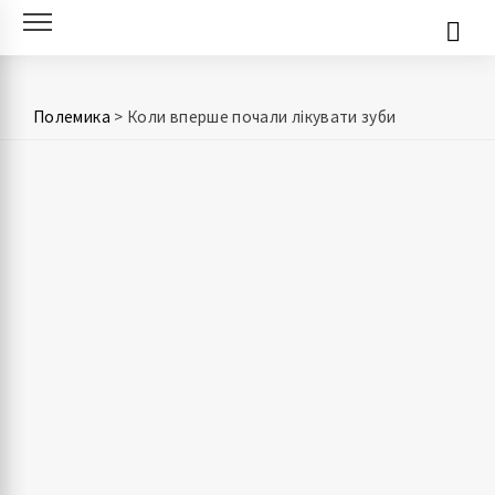
Skip
to
content
Полемика
>
Коли вперше почали лікувати зуби